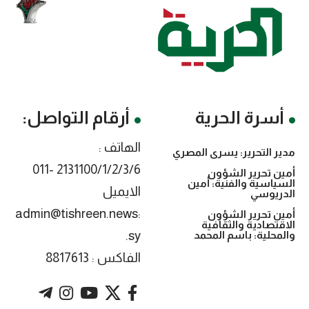
أسرة الحرية
أرقام التواصل:
الهاتف :
مدير التحرير: يسرى المصري
2131100/1/2/3/6 -011
أمين تحرير الشؤون
السياسية والفنية: أمين
الايميل
الدريوسي
:admin@tishreen.news
أمين تحرير الشؤون
الاقتصادية والثقافية
.sy
والمحلية: باسم المحمد
الفاكس : 8817613