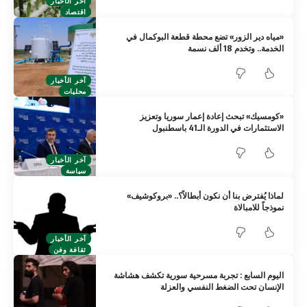
آخر الأخبار
اقتصاد
«مياه دير الزور» تضع محطة قطعة البوكمال في
الخدمة.. وتخدم 18 ألف نسمة
آخر الأخبار
محليات
«كومسيك» تبحث إعادة إعمار سوريا وتعزيز
الاستثمارات في الدورة الـ41 باسطنبول
آخر الأخبار
سياسة
لماذا يُفترض بنا أن نكون أبطالاً؟.. «بروكوشيف»
نموذجاً للامبالاة
آخر الأخبار
ثقافة وفن
اليوم السابع : تجربة مسرحية سورية تكشف هشاشة
الإنسان تحت الضغط النفسي والعزلة