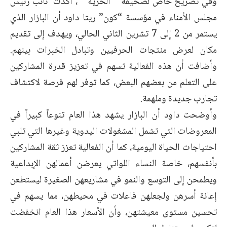
وفي تصريح خاص لصحيفة ” الحرية “، أكدت نائب رئيس
مجلس الأمناء في مؤسسة “كون” ريتا داود أن البازار الذي
يستمر من 2 إلى 7 تشرين الثاني الحالي، ويهدف إلى تقديم
مكان لعرض منتجات الحرفيين وتبادل الخبرات بينهم.
وأضافت أن هذه الفعالية تسهم في تعزيز قدرة المشاركين
على التعلم من بعضهم البعض، كما توفر لهم فرصة لاكتشاف
تجارب جديدة وملهمة.
وأوضحت داود أن البازار يشهد هذا العام تنوعاً كبيراً في
المعروضات التي تشمل المشغولات اليدوية وغيرها التي تلبي
احتياجات الحياة اليومية، كما أن الفعالية تعزز ثقة المشاركين
بأنفسهم، خاصة النساء اللواتي يعرضن أعمالهن الإبداعية
ويطمحن إلى التوسع والنمو في مشاريعهن الصغيرة ليستطعن
إعانة أسرهن ولجعلهن فاعلات في محيطهن، مما يسهم في
تحسين مستوى معيشتهن، وأن الأسعار هذا العام انخفضت