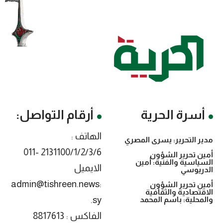
أسرة الحرية
أرقام التواصل:
الهاتف :
مدير التحرير: يسرى المصري
2131100/1/2/3/6 -011
أمين تحرير الشؤون
السياسية والفنية: أمين
الايميل
الدريوسي
:admin@tishreen.news
أمين تحرير الشؤون
الاقتصادية والثقافية
.sy
والمحلية: باسم المحمد
الفاكس : 8817613