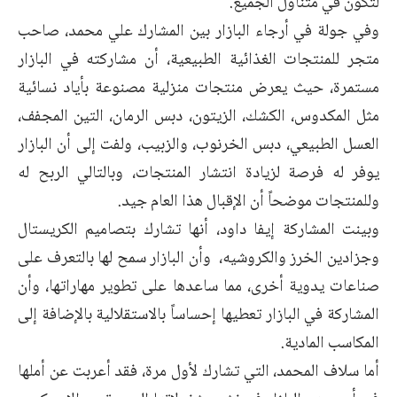
لتكون في متناول الجميع.
وفي جولة في أرجاء البازار بين المشارك علي محمد، صاحب
متجر للمنتجات الغذائية الطبيعية، أن مشاركته في البازار
مستمرة، حيث يعرض منتجات منزلية مصنوعة بأياد نسائية
مثل المكدوس، الكشك، الزيتون، دبس الرمان، التين المجفف،
العسل الطبيعي، دبس الخرنوب، والزبيب، ولفت إلى أن البازار
يوفر له فرصة لزيادة انتشار المنتجات، وبالتالي الربح له
وللمنتجات موضحاً أن الإقبال هذا العام جيد.
وبينت المشاركة إيفا داود، أنها تشارك بتصاميم الكريستال
وجزادين الخرز والكروشيه، وأن البازار سمح لها بالتعرف على
صناعات يدوية أخرى، مما ساعدها على تطوير مهاراتها، وأن
المشاركة في البازار تعطيها إحساساً بالاستقلالية بالإضافة إلى
المكاسب المادية.
أما سلاف المحمد، التي تشارك لأول مرة، فقد أعربت عن أملها