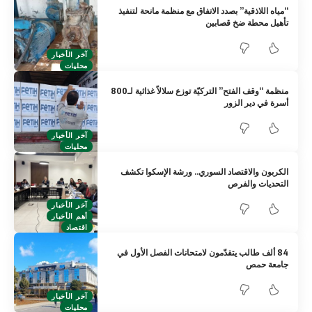
“مياه اللاذقية” بصدد الاتفاق مع منظمة مانحة لتنفيذ
تأهيل محطة ضخ قصابين
آخر الأخبار
محليات
منظمة “وقف الفتح” التركيّة توزع سلالاً غذائية لـ800
أسرة في دير الزور
آخر الأخبار
محليات
الكربون والاقتصاد السوري.. ورشة الإسكوا تكشف
التحديات والفرص
آخر الأخبار
أهم الأخبار
اقتصاد
84 ألف طالب يتقدّمون لامتحانات الفصل الأول في
جامعة حمص
آخر الأخبار
محليات