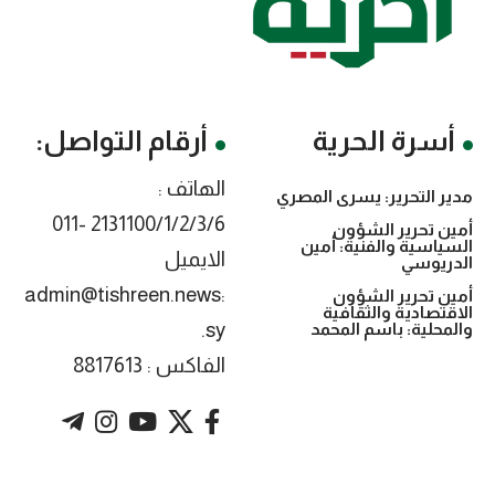
أسرة الحرية
أرقام التواصل:
الهاتف :
مدير التحرير: يسرى المصري
2131100/1/2/3/6 -011
أمين تحرير الشؤون
السياسية والفنية: أمين
الايميل
الدريوسي
:admin@tishreen.news
أمين تحرير الشؤون
الاقتصادية والثقافية
.sy
والمحلية: باسم المحمد
الفاكس : 8817613