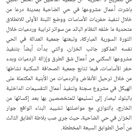
باشرت أعمال مشروعها في حي الضاحية بمدينة درعا من
خلال تنفيذ حفريات الأساسات ووضع اللبنة الأولى للانطلاق
متحدية ما خلفه النظام البائد من سواتر ترابية وردميات خلال
الثورة السورية المباركة، وتبعتها جمعية العدالة في الحي
نفسه المذكور جانب الخزان، والتي بدأت أيضاً بتنفيذ
مشروعها السكني من أعمال شق الطرق وإزالة الردميات وبدء
حفر الأساسات، فيما تتابع جمعية الصحافة السكنية نشاطها
من خلال ترحيل الأنقاض والردميات من الأبنية المكتملة على
الهيكل في مشروع سجنة وتنفيذ أعمال التقسيمات الداخلية
بالبلوك ليصار إلى تسليمها للمتخصصين بها بعد إكسائها من
الخارج، بالتوازي مع مواصلتها تشييد البناء الواقع جوار
الخزان في حي الضاحية، حيث جرى صب بلاطة الطابق الثالث
من أصل الطوابق السبعة المخططة.