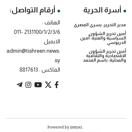
أسرة الحرية
أرقام التواصل:
الهاتف :
مدير التحرير: يسرى المصري
2131100/1/2/3/6 -011
أمين تحرير الشؤون
السياسية والفنية: أمين
الايميل
الدريوسي
:admin@tishreen.news
أمين تحرير الشؤون
الاقتصادية والثقافية
.sy
والمحلية: باسم المحمد
الفاكس : 8817613
. Powered by imtyaz