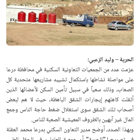
الحرية – وليد الزعبي:
عزمت عدد من الجمعيات التعاونية السكنية في محافظة درعا
على مواصلة نشاطها باستكمال تشييد مشاريعها متحدية كل
الصعاب، وذلك سعياً في سبيل تأمين السكن لأعضائها الذين
أثقلت كاهلهم إيجارات الشقق الباهظة، حيث لا هم لبعض
أصحاب تلك الشقق سوى استغلال ضغط حاجة الناس وجمع
المال غير آبهين بالظروف المعيشية الصعبة للناس.
وبهذا الصدد، أوضح مدير التعاون السكني بدرعا محمد العقلة
في تصريح لـ”الحرية” أن جمعية العاملين في الحقل الطبي