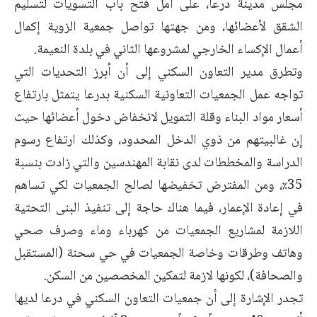
مجلس مدينة درعا، على أمل فتح باب التسويات لتسليم
الشقق لأعضائها، ومن جهتها تواصل جمعية الزوية إكمال
أعمال الإكساء الخارجي لمشروعها الثاني في بلدة النعيمة.
وتطرق مدير التعاون السكني إلى أن أبرز التحديات التي
تواجه عمل الجمعيات التعاونية السكنية بدرعا يتمثل بارتفاع
أسعار مواد البناء وقلة التمويل لانخفاض دخول أعضائها حيث
إن غالبيتهم من ذوي الدخل المحدود، وكذلك ارتفاع رسوم
الدراسة والمخططات لدى نقابة المهندسين والتي زادت بنسبة
35٪، ومن المفترض تخفيضها لصالح الجمعيات لكي تساهم
في إعادة الإعمار، فيما هناك حاجة إلى تنفيذ البنى التحتية
اللازمة لمشاريع الجمعيات من كهرباء وماء وصرف صحي
وهاتف وطرقات وخاصة الجمعيات في حي سحنة (المستقبل
والصحافة)، لكونها لازمة لتمكين المخصصين من السكن.
تجدر الإشارة إلى أن جمعيات التعاون السكني في درعا لديها