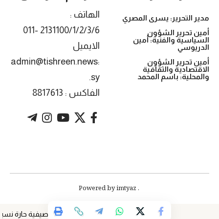
الهاتف :
مدير التحرير: يسرى المصري
2131100/1/2/3/6 -011
أمين تحرير الشؤون
السياسية والفنية: أمين
الايميل
الدريوسي
:admin@tishreen.news
أمين تحرير الشؤون
الاقتصادية والثقافية
.sy
والمحلية: باسم المحمد
الفاكس : 8817613
. Powered by imtyaz
أجواء صيفية حارة نسبياً