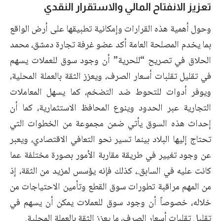
تعزيز الانفتاح المالي والاستقرار النقدي
وحول أهمية هذه القرارات وإمكانية تطبيقها على أرض الواقع
بما يخدم المصلحة العامة أكد عضو غرفة تجارة دمشق، محمد
الحلاق في تصريح “للحرية” أن وجود سوق للعملات يسهم
في تقليل تقلبات أسعار الصرف، ويعزز الثقة بالعملة المحلية،
ويوفر أدوات للتحوط ضد التضخم، كما يسهل المعاملات
التجارية عبر الحدود وينوع المحافظ الاستثمارية، كما أن
إحداث هذه السوق يأتي ضمن مجموعة من الخطوات التي
تحتاج إليها البلاد بينما تسير نحو التعافي الاقتصادي، ويعبر
عن وجود تغيير في طريقة مقاربة الأمور بصورة مختلفة عما
كانت عليه في السابق.، كذلك فإنه يؤسس لمزيد من الثقة، إذ
من المهم مراقبة تطورات سوق القطع وتأمين الاحتياجات من
خلاله، خصوصاً أن وجود سوق للعملات يمكن أن يسهم في
تقليل تقلبات أسعار الصرف، ما يعزز الثقة بالعملة المحلية.