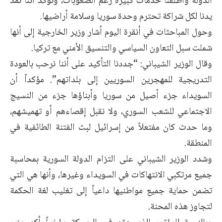
الدولة وأطلقنا خدمات كبيرة رغم الصعوبات، ونؤكد أننا نمد
يدنا لكل شراكة تحترم وحدة سوريا وسلامة أراضيها.
وحول المباحثات في أنقرة اليوم أشار وزير الخارجية إلى أنها
شملت سبل التعاون السياسي والتنسيق الأمني مع تركيا.
وقال الوزير الشيباني: “جددنا التأكيد على أننا نرحب بالعودة
التدريجية للمهجرين السوريين إلى بلداتهم”. مؤكداً أن
السويداء جزء أصيل من سوريا وأبناؤها جزء من النسيج
الاجتماعي للشعب السوري، ولا نقبل إقصاءهم أو تهميشهم،
وما حدث كان مفتعلاً من إسرائيل لبث الفتنة الطائفية في
المنطقة.
وشدد الوزير الشيباني على التزام الدولة السورية بمحاسبة
جميع مرتكبي الانتهاكات في السويداء وغيرها، وأنها هي التي
تضمن حماية جميع مواطنيها داعياً إلى تغليب لغة الحكمة
لتجاوز هذه المحنة.