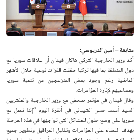
متابعة – أمين الدريوسي:
أكد وزير الخارجية التركي هاكان فيدان أن علاقات سوريا مع
دول المنطقة بما فيها تركيا حققت قفزات نوعية خلال الأشهر
الماضية رغم وجود بعض المنزعجين من تنمية سوريا
ومساعيهم لإثارة المؤامرات.
وقال فيدان في مؤتمر صحفي مع وزير الخارجية والمغتربين
السيد أسعد حسن الشيباني في أنقرة اليوم “إننا نعمل مع
سوريا على وضع حلول للمشاكل التي تواجهها في هذه المرحلة
بهدف القضاء على المؤامرات وتذليل العراقيل وتطوير جميع