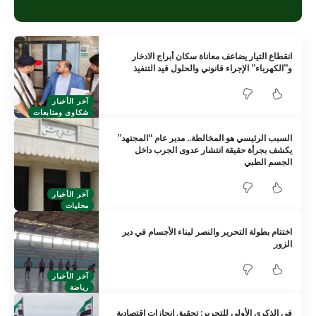
انقطاع التيار يضاعف معاناة سكان أبراج الادخار
و”الكهرباء” الإجراء قانوني والحلول قيد التنفيذ
آخر الأخبار
شكاوى ومتابعات
السبب الرئيسي هو المخالطة.. مدير عام “المجتهد”
يكشف بجرأة حقيقة انتشار عدوى الجرب داخل
الجسم الطبي
آخر الأخبار
محليات
اختتام بطولة التحرير والنصر لبناء الأجسام في دير
الزور
آخر الأخبار
رياضة
في الذكرى الأولى للتحرير: تحقيق إنجازات اقتصادية