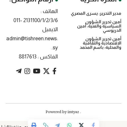
الهاتف :
مدير التحرير: يسرى المصري
2131100/1/2/3/6 -011
أمين تحرير الشؤون
السياسية والفنية: أمين
الايميل
الدريوسي
:admin@tishreen.news
أمين تحرير الشؤون
الاقتصادية والثقافية
.sy
والمحلية: باسم المحمد
الفاكس : 8817613
. Powered by imtyaz
اليوم.. منتخبنا الشاب يو