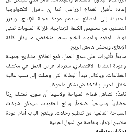
الزراعية، البذور، الأسمدة، والمبيدات، الأمر الذي سيُمكن من
إعادة تأهيل القطاع الزراعي، كما إن دخول التكنولوجيا
الحديثة إلى المصانع سيدعم عودة عجلة الإنتاج، ويعزز
التصدير، مع تخفيض الكلفة الإنتاجية، فإزالة العقوبات تعني
توافر الوقود والمواد الخام بسعر منخفض، ما يقلل كلفة
الإنتاج، ويحسّن هامش الربح.
سابعاً: تأثيرات على سوق العمل، فمع انطلاق مشاريع جديدة
وعودة النشاط الاقتصادي، ستزداد فرص العمل في مختلف
القطاعات، وبالتالي تبدأ البطالة التي وصلت إلى نسب عالية
خلال الحرب بالانخفاض بشكل ملحوظ.
ثامناً: انتعاش قطاع السياحة ولاسيما أن سوريا تمتلك إرثاً
حضارياً وسياحياً ضخماً، ورفع العقوبات سيمكّن شركات
السياحة العالمية من تنظيم رحلات، ويفتح الباب أمام عودة
ملايين الزوار، وخاصة من الدول العربية.
تحدُيات متوقعة