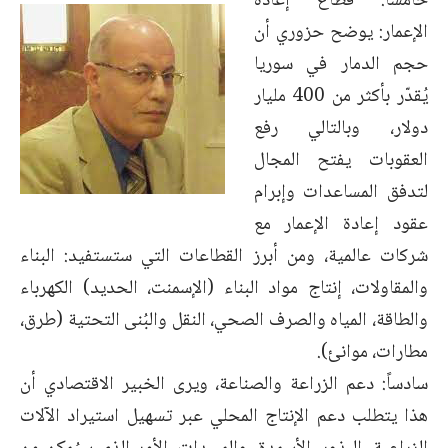
خامساً: قطاع إعادة
الإعمار: يوضح حزوري أن
حجم الدمار في سوريا
يُقدّر بأكثر من 400 مليار
دولار، وبالتالي رفع
العقوبات يفتح المجال
لتدفق المساعدات وإبرام
عقود إعادة الإعمار مع
شركات عالمية، ومن أبرز القطاعات التي ستستفيد: البناء
والمقاولات، إنتاج مواد البناء (الإسمنت، الحديد) الكهرباء
والطاقة، المياه والصرف الصحي، النقل والبُنى التحتية (طرق،
مطارات، موانئ).
سادساً: دعم الزراعة والصناعة، ويرى الخبير الاقتصادي أن
هذا يتطلب دعم الإنتاج المحلي عبر تسهيل استيراد الآلات