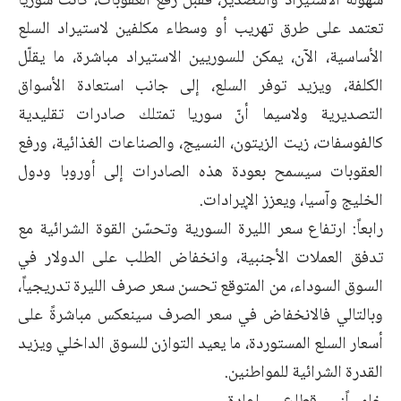
سهولة الاستيراد والتصدير، فقبل رفع العقوبات، كانت سوريا
تعتمد على طرق تهريب أو وسطاء مكلفين لاستيراد السلع
الأساسية، الآن، يمكن للسوريين الاستيراد مباشرة، ما يقلّل
الكلفة، ويزيد توفر السلع، إلى جانب استعادة الأسواق
التصديرية ولاسيما أنّ سوريا تمتلك صادرات تقليدية
كالفوسفات، زيت الزيتون، النسيج، والصناعات الغذائية، ورفع
العقوبات سيسمح بعودة هذه الصادرات إلى أوروبا ودول
الخليج وآسيا، ويعزز الإيرادات.
رابعاً: ارتفاع سعر الليرة السورية وتحسّن القوة الشرائية مع
تدفق العملات الأجنبية، وانخفاض الطلب على الدولار في
السوق السوداء، من المتوقع تحسن سعر صرف الليرة تدريجياً،
وبالتالي فالانخفاض في سعر الصرف سينعكس مباشرةً على
أسعار السلع المستوردة، ما يعيد التوازن للسوق الداخلي ويزيد
القدرة الشرائية للمواطنين.