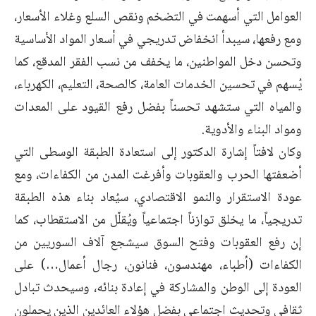
العوامل التي أسهمت في التضخم ونقص السلع وغلاء الأسعار،
ومع رفعها، سيبدأ انخفاض تدريجي في أسعار المواد الأساسية
وتحسن دخل المواطنين، ما يخفف من نسب الفقر المدقع، كما
يُسهم في تحسين الخدمات العامة، كالصحة، التعليم، الكهرباء،
والمياه التي ستشهد تحسناً بفضل رفع القيود على المعدات
ومواد البناء والأدوية.
وكان لافتاً إشارة الدكتور إلى استعادة الطبقة الوسطى التي
أضعفتها الحرب والعقوبات وأفرغت المدن من الكفاءات، ومع
عودة الاستقرار والنمو الاقتصادي، سيُعاد بناء هذه الطبقة
تدريجياً، ما يخلق توازناً اجتماعياً ويُقلّل من الاستقطاب، كما
إن رفع العقوبات وفتح السوق سيشجع آلاف السوريين من
الكفاءات (أطباء، مهندسون، فنانون، رجال أعمال…) على
العودة إلى الوطن والمشاركة في إعادة بنائه، وسيحدث تبادل
ثقافي وتحديث اجتماعي بفضل هؤلاء العائدين الذين يحملون