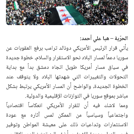
الحرّية – هبا علي أحمد:
يأتي قرار الرئيس الأمريكي دونالد ترامب
برفع العقوبات عن
سوريا
دعماً لمسار البلاد نحو الاستقرار والسلام، خطوة جديدة
في سياق مسار أمريكا طويل اتجاه دمشق بدأ مع بداية
التحولات والتغييرات التي شهدتها البلاد ولا يتوقف عند
الخطوة الجديدة، والواضح أن المسار الأمريكي يرتبط بشكل
مباشر بموقع سوريا في التوازنات الإقليمية والدولية.
ومما لاشك فيه أن للقرار الأمريكي انعكاساً اقتصادياً
واجتماعياً وسياسياً من الممكن لمس آثاره مع عودة
الاستثمارات وتداعيات ذلك على معيشة المواطن وتوفير