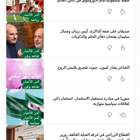
صعبة للسعودية أمام الأوروغواي في كأس العالم
آخر الأخبار
رياضة
صديقان على ضفة الذاكرة.. أيمن زيدان وجمال
سليمان يفتحان دفاتر الحلم والذكريات
آخر الأخبار
ثقافة وفن
الشاعر بشار كمون.. صوت شعري يلامس الروح
آخر الأخبار
ثقافة وفن
سوريا في مبادرة مستقبل الاستثمار.. استثمار ذكي
لعلاقات سياسية متوازنة
آخر الأخبار
1
أهم الأخبار
سياسة
القطاع الزراعي في غرفة العناية الفائقة.. وزير
الزراعة من «أكساد»: نمد يدنا لجميع المنظّمات