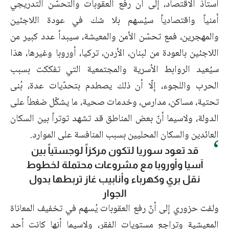
أستاذ الاقتصاد، إلى أن رفع العقوبات والتحسّن التدريجي
أمنياً واقتصادياً سيُسهم بلا شك في عودة اللاجئين
والمهجرين، فمع تحسّن الأمن والمعيشة، سيبدأ عدد كبير من
اللاجئين بالعودة من لبنان، الأردن، تركيا، أوروبا وغيرها، هذا
سيُعيد الروابط الأسرية والمجتمعية التي تفككت بسبب
الحرب واللجوء، إلّا أن ذلك يصطدم بتحدّيات عدة، بُنى
تحتية، مساكن، مدارس، وخدمات صحية، ما يشكّل ضغطاً على
الدولة، ولاسيما أنّ بعض المناطق قد تشهد توتراً بين السكان
العائدين والسكان المحليين بسبب المنافسة على الموارد.
قد تعود سوريا لتكون مركزاً لوجستياً بين
آسيا وأوروبا مع مشروعات محتملة لخطوط
نقل بري وكهرباء وأنابيب غاز تربطها بدول
الجوار
ولفت حزوري إلى أنّ رفع العقوبات يُسهم في تخفيف المعاناة
المعيشية وتراجع مستويات الفقر، ولاسيما أنها كانت أحد