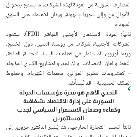
المصارف السورية من العودة لهذه الشبكات، ما يسمح بتحويل
الأموال من وإلى سوريا بسهولة، ويقلل الاعتماد على السوق
السوداء.
ثانياً: عودة الاستثمار الأجنبي المباشر (FDI)، ستعود
الشركات الأجنبية، شركات من روسيا، الصين، دول الخليج،
وربما أوروبا، للاستثمار في قطاعات البنية التحتية، الطاقة،
النفط والغاز، الاتصالات، والزراعة، والمشاريع الكبرى المؤجلة
– كمشروعات تطوير الموانئ، محطات الكهرباء، وخطوط
السكك الحديدية – قد تُستأنف.
التحدي الأهم هو قدرة مؤسسات الدولة
السورية على إدارة الاقتصاد بشفافية
وكفاءة وضمان الاستقرار السياسي لجذب
المستثمرين
ثالثاً: تحسن التجارة الخارجية، هنا يُشير الدكتور حزوري إلى