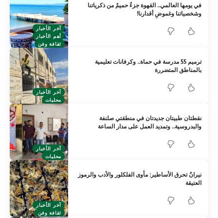
في يومها العالمي.. القهوة جزءٌ حميمٌ من ذكرياتنا
وشخصياتنا وغموضِ أقدارنا!
آخر الأخبار
أهم الأخبار
ثقافة وفن
ترميم 55 مدرسة في حماة.. وكرفانات تعليمية
بالمناطق المتضررة
آخر الأخبار
محليات
نقطتان طبيتان جديدتان في منطقتي صلنفة
والبدروسية.. وتمديد العمل على مدار الساعة
آخر الأخبار
محليات
نيرانٌ تحرق الأساطير: مأوى الفلكلور والأدب والرموز
العتيقة
آخر الأخبار
ثقافة وفن