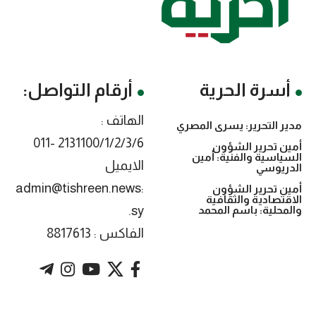
أسرة الحرية
أرقام التواصل:
الهاتف :
مدير التحرير: يسرى المصري
2131100/1/2/3/6 -011
أمين تحرير الشؤون
السياسية والفنية: أمين
الايميل
الدريوسي
:admin@tishreen.news
أمين تحرير الشؤون
الاقتصادية والثقافية
.sy
والمحلية: باسم المحمد
الفاكس : 8817613