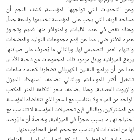
وتأمين ما يلزم لها لديمومة عملها.
وعن التحديات التي تواجهها المؤسسة، كشف النجم أن
مساحة الريف التي يجب على المؤسسة تخديمها واسعة جداً،
وهناك نقص في عدد الآليات، والمتوافر منها قديم وتجاوز
عمره الافتراضي، عدا عن قِدم مجموعات التوليد والمضخات
وانتهاء العمر التصميمي لها، وبالتالي ما يُصرف على صيانتها
يرهق الميزانية ويقل مردود تلك المجموعات من ناحية الأداء،
عدا عن أن برامج التقنين الكهربائي تضطرنا لاعتماد ساعات
تشغيل أكثر للمولدات، وبالتالي تضاعف استهلاك الديزل
والزيوت المعدنية، وهذا يضاعف سعر التكلفة للمتر المكعب
الواحد من المياه ولا يتناسب مع السعر الذي تتقاضاه المؤسسة
من المشتركين، وبالتالي فإن تحصيلات المؤسسة لا تتناسب مع
احتياجاتها، ما يسبب عجزاً في الميزانية، وخاصةً أن ما يُرصد
لها من اعتمادات لا يتناسب مع حجم العمل المطلوب منها.