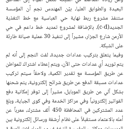
وعن زيادة الضاغط في الشبكة لتصل المياه إلى المناطق
البعيدة والطوابق العليا، بيّن المهندس نجم أن المؤسسة
ستنفذ مشروع ربط نهاية حي العباسية مع خط التغذية
الجديد(c-d)، بالإضافة لمشروع تمديد خط داعم في حي
الأرمن شارع الجزار، مشيراً إلى تنفيذ 30 عملية صيانة طارئة
على الشبكة.
وفيما يتعلق بتركيب عدادات جديدة، لفت النجم إلى أنه لم
يتم توريد أي عدادات حتى الآن، ويتم إعطاء اشتراك للمواطن
عن طريق المؤسسة مع تقدير الكمية، ولاحقاً سيتم تركيب
عدادات مسبقة الدفع عن طريق شرائح إلكترونية، يتم شحنها
بشكل آلي عن طريق الموبايل، مشيراً إلى توفر إمكانية دفع
الفواتير إلكترونياً وفي مراكز الخدمة وفي كوى الجباية، وبلغ
عدد المشتركين في المحافظة 450 ألف مشترك، معرباً عن
أمله بالاعتماد مستقبلاً على نظام أرشفة ورسائل إلكترونية بين