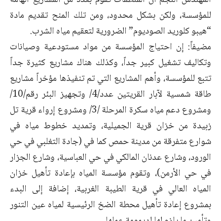
المهندس النجم أن المنظمات تقوم بعدد من المشاريع الهامة
للمؤسسة، ولكن بشكل محدود، ومن تلك المنح تقديم مادة
“هيبو كلوريد الصوديوم” الضرورية لتعقيم مياه الشرب.
مضيفاً: إن احتياج المؤسسة من مواد مستودعية وصيانات
وتكاليف تشغيل كبير جداً، وكذلك هناك مشاريع كثيرة جداً
تتبع للمؤسسة، وأهم المشاريع التي تم تنفيذها مؤخراً مشاريع
طاقة شمسية لآبار القريتين عدد/4/ وتجهيز البئر رقم/10/
ومشروع دعم مياه سكرة المرحلة /3/ ومشروع إرواء قرية تل
زبيدة من خزان قرية الجميلية، وتمديد خطوط مياه في
شوارع متفرقة من مدينة حمص كما في (جادة التغلبي في حي
الورود، وشارع عدنان المالكي في حي العباسية، وشارع الجزار
في حي الأرمن)، وتقوم مؤسسة المياه بإعادة تأهيل خزان
المياه العالي في قرية الطيبة الغربية، إضافة إلى البدء
بمشروع إعادة تأهيل محطة الضخ الرئيسية لمياه عين التنور