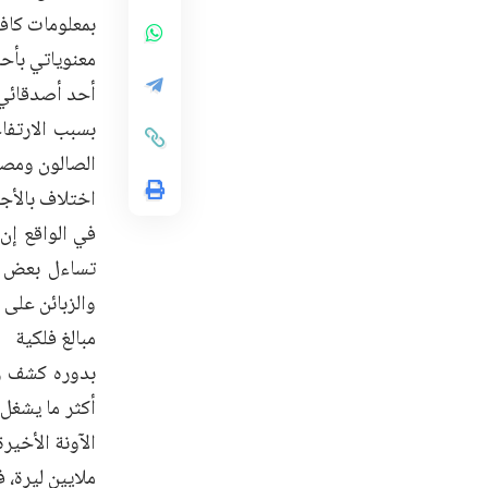
بمعلومات كافي
معنوياتي بأحا
أحد أصدقائي،
بسبب الارتفا
الصالون ومصار
اختلاف بالأج
في الواقع إن
تساءل بعض ا
والزبائن على 
مبالغ فلكية
بدوره كشف ر
أكثر ما يشغل 
ملايين ليرة، 