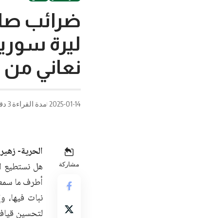
ليرة سوري
نعاني من ر
2025-01-14
مدة القراءة 3 دقيقة/دقائق
الحرية- زهير 
هل نستطيع ال
مشاركة
أطرف ما سمعن
نبات فيها، و
لتحسين قيافتي