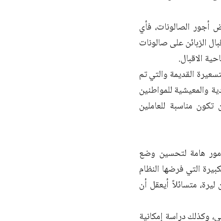
ض أجور الصالونات، فأي
ال الزبائن على صالونات
حية الاقبال.
تسعيرة القديمة والتي تم
لاقتصادية والمعيشية للمواطنين
 تكون مناسبة للعاملين
مور هامة لتحسين وضع
كبيرة التي فرضها النظام
ت، فهناك صالونات تدفع ضرائب سنوية تصل الى ١٦٠ مليون ليرة، متسائلاً أيعقل أن
ي، وكذلك دراسة إمكانية