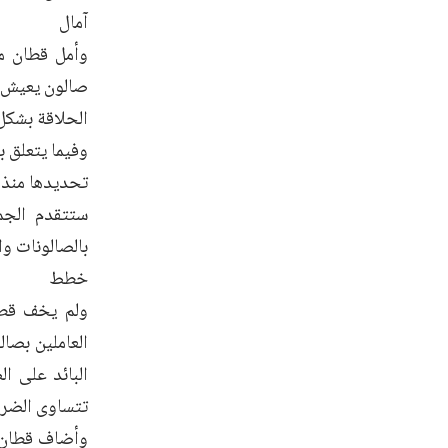
آمال
وأمل قطان من
صالون يعيش عل
الحلاقة بشكل 
وفيما يتعلق ب
ستتقدم الجمع
بالصالونات و
خطط
ولم يخف قطا
العاملين بصال
تتساوى الضري
وأضاف قطان: ك