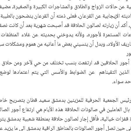
ة عن حالات الزواج والطلاق والمشاجرات الكبيرة والصغيرة، مضيفاً:
ديثه الإيجابية عن القرعان، فعلى ذمته أن القرعان ينضحون بالطيبة و
 أكد أن زيارته لصالون الحلاقة قد أصبحت شهرية بعد أن كانت نصف
عات المستمرة لأجوره، ولأنه يدوخني بحديثه عن غلاء المنظفات
يف الأولاد، وبدل أن ينسيني بعض ما أعانيه من هموم ومشكلات سيعي
ور
 أجور الحلاقين قد ارتفعت بنسب تختلف من حي لآخر ومن حلاق ل
لذين التقيناهم عن الضوابط والأسس التي يتم اعتمادها لوضع
حد سواء.
ئيس الجمعية الحرفية للمزينين بدمشق سعيد قطان بتصريح خا
بال العاملين في صالونات الحلاقة هذه الأيام هي ارتفاع أجور الص
في حين تصل أجور الصالونات بالمناطق الراقية بدمشق الى ما يزيد ع