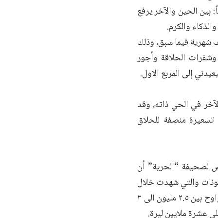
 بين الحين والآخر يرفع
الذكاء والكرم.
 شهرية فيما سبق، وذلك
 وشفرات الحلاقة وأجور
دني إلى المربع الاول.
آخر في الحي ذاته، وقد
 تسعيرة منصفة للحلاق
ص لصحيفة “الحرية” أن
الونات والتي شهدت خلال
الآونة الأخيرة قفزات خيالية، فأقل إجار لصالون حلاقة بمنطقة شعبية بدمشق يتراوح بين ٢.٥ مليون الى ٣
لى عشرة ملايين ليرة.