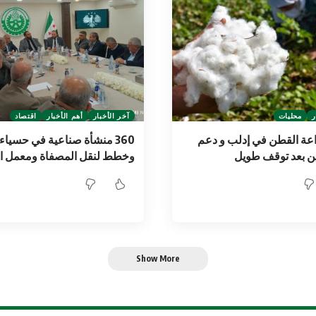
ر
محليات
آخر الأخبار
أهم الأخبار
اقتصاد
عة القطن في إدلب و دعم
360 منشأة صناعية في حسياء.
ن بعد توقف طويل
وخطط لنقل المصفاة ومعمل ا
Show More