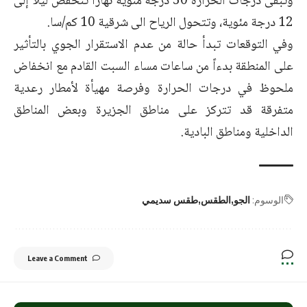
وتبقى درجات الحرارة 30 درجة مئوية نهاراً تنخفض ليلاً إلى
12 درجة مئوية، وتتحول الرياح الى شرقية 10 كم/سا.
وفي التوقعات تبدأ حالة من عدم الاستقرار الجوي بالتأثير
على المنطقة بدءاً من ساعات مساء السبت القادم مع انخفاض
ملحوظ في درجات الحرارة وفرصة مهيأة لأمطار رعدية
متفرقة قد تتركز على مناطق الجزيرة وبعض المناطق
الداخلية ومناطق البادية.
الوسوم:
الجو
الطقس
طقس سديمي
Leave a Comment