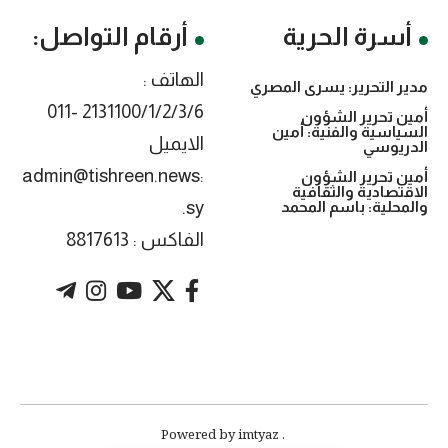
أسرة الحرية
أرقام التواصل:
الهاتف :
مدير التحرير: يسرى المصري
2131100/1/2/3/6 -011
أمين تحرير الشؤون
السياسية والفنية: أمين
الايميل
الدريوسي
:admin@tishreen.news
أمين تحرير الشؤون
الاقتصادية والثقافية
.sy
والمحلية: باسم المحمد
الفاكس : 8817613
. Powered by imtyaz