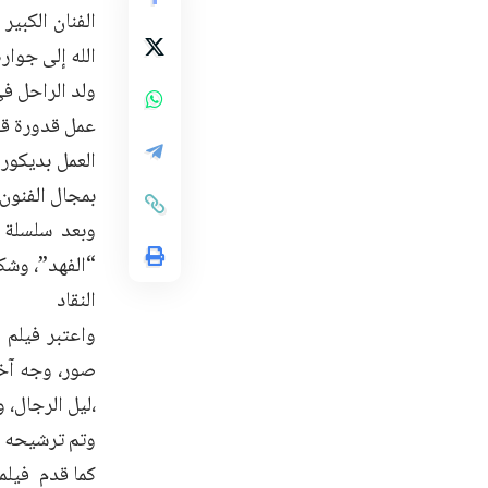
الفنان الكبير
الله إلى جواره اليوم عن عمر 
ولد الراحل في قرية ترشي
عمل قدورة قبل
العمل بديكور
بمجال الفنون 
وبعد سلسلة م
“الفهد”، وشكل
النقاد
،ليل الرجال، 
وتم ترشيحه لأ
كما قدم فيلما