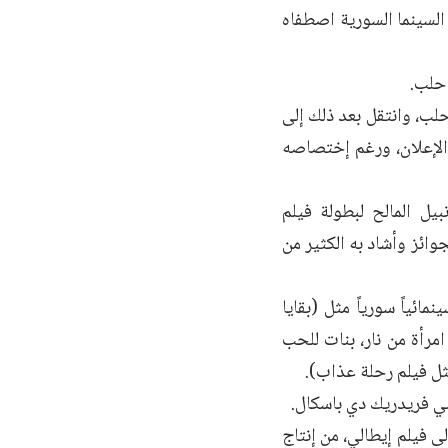
 السينما السورية اصطفاه
لب، وانتقل بعد ذلك إلى
والإعلان، ورغم إختصاصه
ل المالح لبطولة فيلم
وائز وأشاد به الكثير من
ة لمسيرة سينمائية طويلة وصلت إلى نحو 45 فيلماً سينمائياً سورياً مثل (بقايا
نة 2000، عشاق على الطريق، امرأة من نار، بنات للحب
ثل فيلم رحلة عذاب).
نسي فريدريك دي باسكال.
لى فيلم إيطالي، من إنتاج