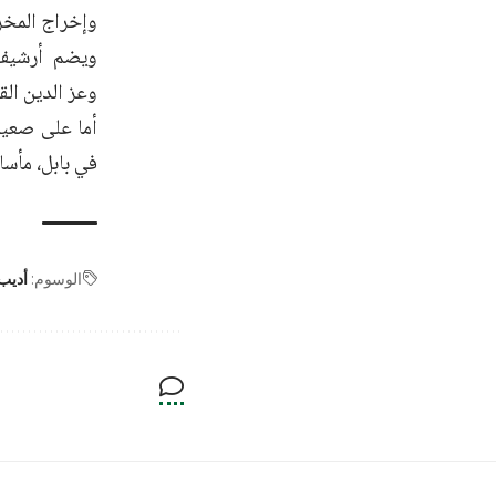
وإخراج المخرج
ويضم أرشيف ا
وعز الدين الق
أما على صعيد 
في بابل، مأسا
الوسوم:
أديب