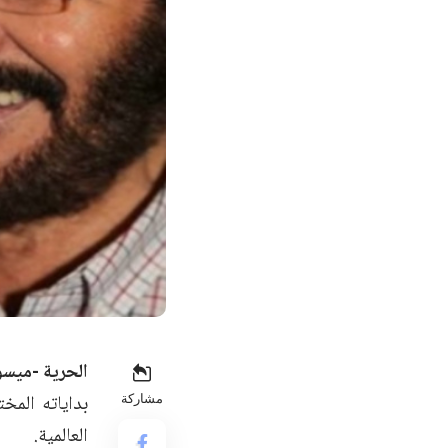
الحرية -ميسو
بداياته المخ
مشاركة
العالمية.