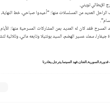
 الإيطالي تويني.
لراحل العديد من المسلسلات منها: “أعيدوا صباحي، خط النهاية، س
سام”.
المسرح فقد كان له العديد بمن المشاركات المسرحية منها: الأيام ا
ة جيفارا، سمك عسير الهضم، السيد بونتيلا وتابعه ماتي، وثلاثية ل
 قدورة
السورية
الفنان
فهد السينما
يترجل
يغادرنا