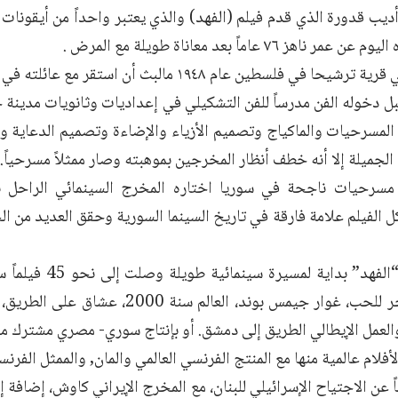
 أديب قدورة الذي قدم فيلم (الفهد) والذي يعتبر واحداً من أيقونات
ناهز ٧٦ عاماً بعد معاناة طويلة مع المرض .
حا في فلسطين عام ١٩٤٨ مالبث أن استقر مع عائلته في حلب.
 دخوله الفن مدرساً للفن التشكيلي في إعداديات وثانويات مدينة ح
 المسرحيات والماكياج وتصميم الأزياء والإضاءة وتصميم الدعاية 
الجميلة إلا أنه خطف أنظار المخرجين بموهبته وصار ممثلاً مسرحياً.
سرحيات ناجحة في سوريا اختاره المخرج السينمائي الراحل نبي
 الفيلم علامة فارقة في تاريخ السينما السورية وحقق العديد من الج
واعتبر فيلم “الفهد” بداي
صور، وجه آخر للحب، غوار جيمس بوند، العالم س
والعمل الإيطالي الطريق إلى دمشق. أو بإنتاج سوري- مصري مشترك م
فلام عالمية منها مع المنتج الفرنسي العالمي والمان, والممثل الفر
ً عن الاجتياح الإسرائيلي للبنان، مع المخرج الإيراني كاوش، إضافة إ