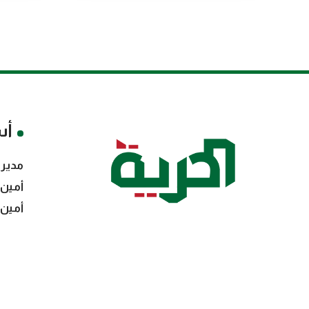
أس
مدير 
أمين 
أمين 