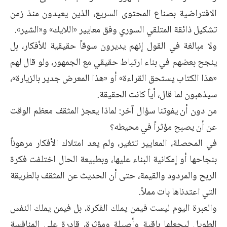
الافتراضية بصناع المحتوى السريع، الذين يعيدون منذ زمن
تشكيل ذائقة المتلقي السوري وفق معايير «اللايك» و«الشير».
ولا مبالغة في القول إنهم يديرون سوقاً حقيقية للأفكار، بل
ينجح بعضهم في بناء ارتباط حقيقي مع الجمهور، ولو قال لهم
«هذا الكتاب يستحق القراءة» أو «هذا المعرض جدير بالزيارة»،
سيذهبون لما قال، أياً كانت الحقيقة.
من دون أن يفوتنا سؤال آخر: لماذا يعجز المثقف معظم الوقت
عن أن يصبح مؤثراً في محيطه؟
في المحصلة، المعايير تتغير، ولم يعد امتلاك الأفكار مرهوناً
بنجاحها أو إمكانية البناء عليها، وبطبيعة الحال اختلفت فكرة
الربح والمردود والقيمة، حتى أن الحديث عن المثقف بالطريقة
التي اعتدناها بات مملاً.
والعبرة اليوم ليست فيمن يملك الفكرة، بل فيمن يملك النفس
الطويل ليجعلها باقية وأصيلة ومؤثرة، قادرة على المنافسة