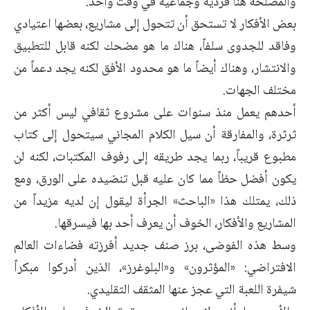
والمصلحة هنا فردية وجماعية في وقت واحد.
بعض الأفكار لا تستحق أن تتحول إلى مشاريع، بعضها اعتيادي
وفاقد للجدوى سلفاً، هناك ما هو مضحك لكنه قابل للتطبيق
والانتشار، وهناك أيضاً ما هو محدود الأفق لكنه يجد دعماً من
مختلف الجهات.
أحدهم يعمل منذ سنوات على مشروع ثقافي ليس أكثر من
ثرثرة، والمفارقة أن سيل الكلام المجاني سيتحول إلى كتاب
مطبوع قريباً، ربما يجد طريقه إلى رفوف المكتبات، لكنه لن
يكون أفضل حظاً مما كان عليه قبل تنضيده على الورق، ومع
ذلك، يمتلك هذا «الباحث» الجرأة ليقول إن لديه مزيداً من
المشاريع والأفكار، الخوف أن يعرف أحد بها فيسرقها.
وسط هذه الفوضى، برز صنف جديد أفرزته فضاءات العالم
الافتراضي: «المؤثرون» و«البلوغرز»، الذين أدركوا مبكراً
شيفرة اللعبة التي عجز عنها المثقف التقليدي.