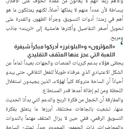
والأهم ربما أنهم لا يعانون من عقدة الخوف على الأفكار،
ببساطة لأن عدداً منهم لا يملكها أصلاً، لكنهم يمتلكون ما هو
أهم في زمننا: أدوات التسويق، وجرأة الظهور، والقدرة على
تحويل أصغر التفاصيل وأكثرها هامشية إلى «تريند» جاذب
ومربح.
«المؤثرون» و«البلوغرز» أدركوا مبكراً شيفرة
اللعبة التي عجز عنها المثقف التقليدي
يحظى هؤلاء بدعم كبريات المنصات والجهات، بعيداً تماماً عن
الشكل الاعتيادي الذي عرفناه طويلاً للفعل الثقافي، حتى يبدو
أحياناً أن الساحة متروكة كلياً لهؤلاء، الذين يجيدون استغلال
اللحظة ومن ثم إطالة أمدها قدر المستطاع.
والمفارقة أن الخجل من فكرة الربح والدعم التي بدأنا الحديث
عنها، تشعبت باتجاهات مختلفة، أبرزها ما يتعلق بفكرة
التسويق الرقمي، ففي حين لا يزال المثقف مهتماً بالندوات
والمحاضرات، ذات الجمهور المحدود جداً، تمتلئ الساحة