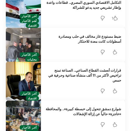
التكامل الاقتصادي السوري المصري.. قطاعات واعدة
وإطار تشريعي جديد يدعو للشراكة
آخر الأخبار
1
أهم الأخبار
اقتصاد
ضبط مستودع غاز مخالف في حلب ومصادرة
أسطوانات كانت معدة للاحتكار
آخر الأخبار
محليات
قرارات أنعشت القطاع الصناعي.. الصناعة تمنح
تراخيص لأكثر من 11 ألف منشأة صناعية وحرفية ‏في
حمص‏
آخر الأخبار
اقتصاد
شوارع دمشق تتحول إلى «بسطة كبيرة».. والمحافظة
«عاجزة» حالياً عن إزالة الإشغالات
آخر الأخبار