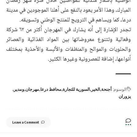
الوطنية بأسعار متدنية للمواطنين خلال فترة شهر رمضان
المبارك، وهذا الأمر يعود بالنفع على أهلنا الموجودين في مدينة
درعا، كما ويساهم في الترويج للمنتج الوطني وتسويقه.
تجدر الإشارة إلى أنه يشارك في المهرجان أكثر من ٦٢ شركة
وفعالية وتتنوع معروضاتها بين المواد الغذائية والعصائر
والحلويات والموالح والمنظفات والألبسة والأحذية بمختلف
أنواعها، إضافة للعصرونية وغيرها الكثير.
الوسوم:
أجنحة
الخير
السورية للتجارة
محافظ درعا
مهرجان
ومدير
يزوران
Leave a Comment