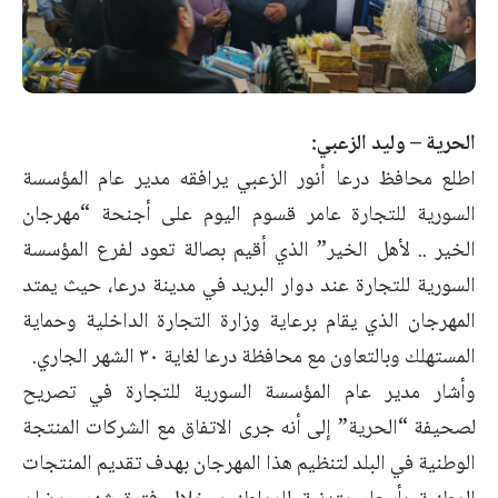
الحرية – وليد الزعبي:
اطلع محافظ درعا أنور الزعبي يرافقه مدير عام المؤسسة
السورية للتجارة عامر قسوم اليوم على أجنحة “مهرجان
الخير .. لأهل الخير” الذي أقيم بصالة تعود لفرع المؤسسة
السورية للتجارة عند دوار البريد في مدينة درعا، حيث يمتد
المهرجان الذي يقام برعاية وزارة التجارة الداخلية وحماية
المستهلك وبالتعاون مع محافظة درعا لغاية ٣٠ الشهر الجاري.
وأشار مدير عام المؤسسة السورية للتجارة في تصريح
لصحيفة “الحرية” إلى أنه جرى الاتفاق مع الشركات المنتجة
الوطنية في البلد لتنظيم هذا المهرجان بهدف تقديم المنتجات