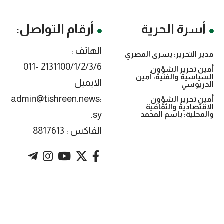
أسرة الحرية
أرقام التواصل:
الهاتف :
مدير التحرير: يسرى المصري
2131100/1/2/3/6 -011
أمين تحرير الشؤون
السياسية والفنية: أمين
الايميل
الدريوسي
:admin@tishreen.news
أمين تحرير الشؤون
الاقتصادية والثقافية
.sy
والمحلية: باسم المحمد
الفاكس : 8817613