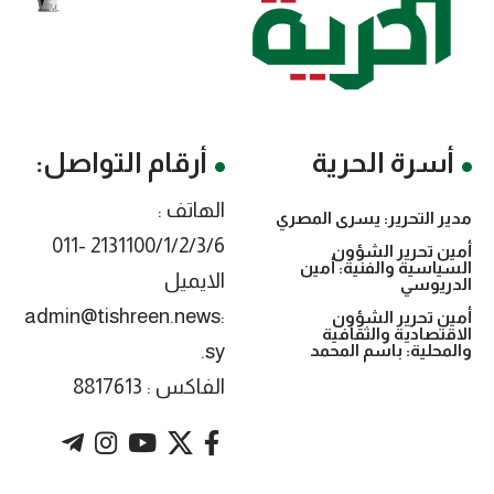
أسرة الحرية
أرقام التواصل:
الهاتف :
مدير التحرير: يسرى المصري
2131100/1/2/3/6 -011
أمين تحرير الشؤون
السياسية والفنية: أمين
الايميل
الدريوسي
:admin@tishreen.news
أمين تحرير الشؤون
الاقتصادية والثقافية
.sy
والمحلية: باسم المحمد
الفاكس : 8817613