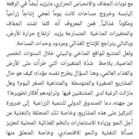
مع نوبات الجفاف والانحباس الحراري، مايزيد أيضاً في الرقعة
اليابسة وخروج مساحات كانت يوماً تعطي إنتاجاً زراعياً
ومكوناً غذائياً. فمن المعروف أنه كلما اشتد الجفاف
والمتغيرات المناخية المتسارعة يزيد ارتفاع حرارة الأرض،
وبالتالي يتراجع الإنتاج الغذائي ومردود وحدات المساحة.
ولعل المتتبع للواقع المناخي والبيئي خلال السنوات الخمس
الماصية، يلاحظ شدّة المتغيرات التي طرأت على الأرض
والغذاء العالمي، وهنا السؤال يطرح نفسه مؤداه: كيف هو حال
المشاريع الصغيرة والمتوسطة والمتناهية الصغر اليوم؟ وهل
مازالت الرغبة لدى المشتغلين فيها وتراودهم أفكار تطويرها؟
من جهته، دعا الصندوق الدولي للتنمية الزراعية إلى ضرورة
التركيز على هذه المشاريع، وخاصة تلك المتعلقة بالتغذية من
أجل النمو وزيادة الاستثمارات بالنظم الغذائية المحلية لتعزيز
مسألة التغذية والنمو الاقتصادي، وخاصة المتعلق منها