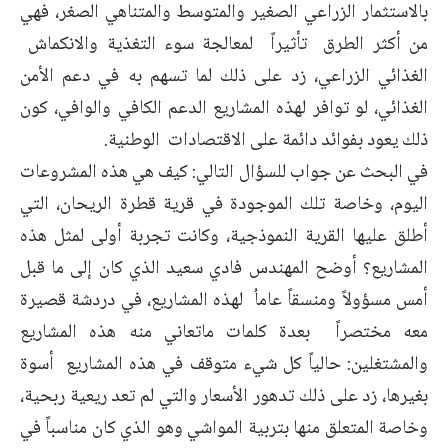
بالاستثمار الزراعي الصغير والمتوسط والمتناهي الصغر، فهي
من أكثر الطرق تأثيراً لمعالجة سوء التغذية والانكماش
الغذائي الزراعي، زد على ذلك لما تسهم به في دعم الأمن
الغذائي، لو توافر لهذه المشاريع الدعم الكافي والوافي، كون
ذلك يعود بفوائد دائمة على الاقتصادات الوطنية.
في البحث عن جواب للسؤال التالي: كيف هي هذه المشروعات
اليوم، وخاصة تلك الموجودة في قرية قطرة الريحان، التي
أطلق عليها القرية النموذجية، وكانت تجربة أولى لمثل هذه
المشاريع؟ أوضح المهندس فادي سعيد الذي كان إلى ما قبل
أمس مسؤولاً ومنسقاً عاماُ لهذه المشاريع، في دردشة قصيرة
معه مختصراً بعدة كلمات ماتعاني منه هذه المشاريع
والمشتغلين: حالياً كل شيء متوقف في هذه المشاريع أسوة
بغيرها، زد على ذلك تدهور الأسعار والتي لم تعد ريعية ربحية،
وخاصة المتعلق منها بتربية المواشي وهو الذي كان مناسباً في