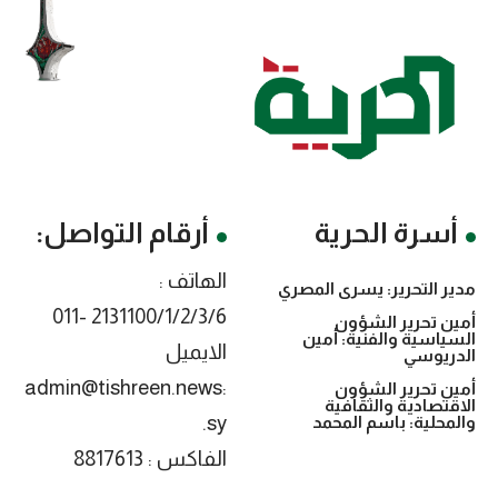
أسرة الحرية
أرقام التواصل:
الهاتف :
ير التحرير: يسرى المصري
2131100/1/2/3/6 -011
ين تحرير الشؤون
سياسية والفنية: أمين
الايميل
دريوسي
:admin@tishreen.news
ين تحرير الشؤون
قتصادية والثقافية
.sy
لمحلية: باسم المحمد
الفاكس : 8817613