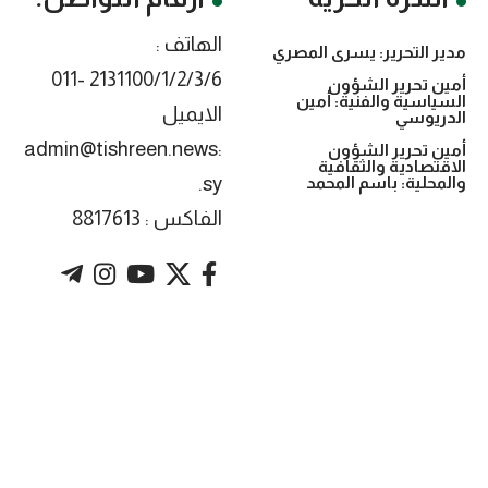
الهاتف :
مدير التحرير: يسرى المصري
2131100/1/2/3/6 -011
أمين تحرير الشؤون
السياسية والفنية: أمين
الايميل
الدريوسي
:admin@tishreen.news
أمين تحرير الشؤون
الاقتصادية والثقافية
.sy
والمحلية: باسم المحمد
الفاكس : 8817613
. Powered by imtyaz