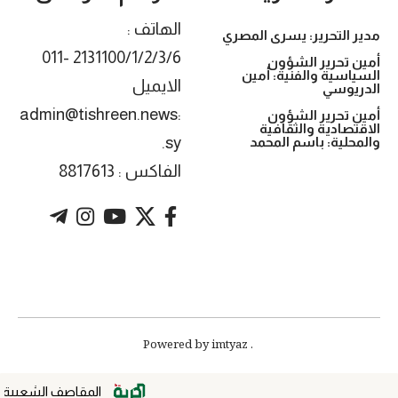
الهاتف :
مدير التحرير: يسرى المصري
2131100/1/2/3/6 -011
أمين تحرير الشؤون
السياسية والفنية: أمين
الايميل
الدريوسي
:admin@tishreen.news
أمين تحرير الشؤون
الاقتصادية والثقافية
.sy
والمحلية: باسم المحمد
الفاكس : 8817613
. Powered by imtyaz
المقاصف الشعبية.. د