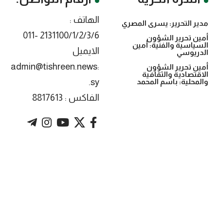
الهاتف :
مدير التحرير: يسرى المصري
2131100/1/2/3/6 -011
أمين تحرير الشؤون
السياسية والفنية: أمين
الايميل
الدريوسي
:admin@tishreen.news
أمين تحرير الشؤون
الاقتصادية والثقافية
.sy
والمحلية: باسم المحمد
الفاكس : 8817613
. Powered by imtyaz