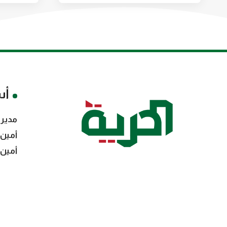
أس
مدير 
أمين 
أمين 