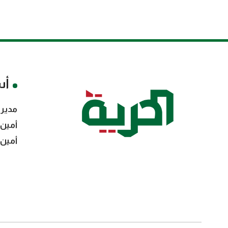
أس
مدير 
أمين 
أمين 