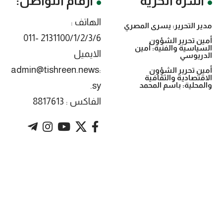
أسرة الحرية
أرقام التواصل:
الهاتف :
مدير التحرير: يسرى المصري
2131100/1/2/3/6 -011
أمين تحرير الشؤون
السياسية والفنية: أمين
الايميل
الدريوسي
:admin@tishreen.news
أمين تحرير الشؤون
الاقتصادية والثقافية
.sy
والمحلية: باسم المحمد
الفاكس : 8817613
. Powered by imtyaz