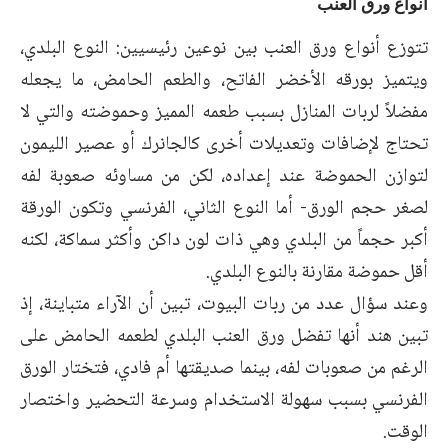
أنواع ورق العنب
تتوزع أنواع ورق العنب بين نوعين رئيسيين: النوع البلدي،
ويتميز بورقه الأخضر الفاتح، والطعم الحامض، ما يجعله
مفضلاً لربات المنازل بسبب طعمه المميز وحموضته والتي لا
تحتاج لإضافات وتعديلات أخرى كالجانرك أو عصير الليمون
لتوازن الحموضة عند إعداده، لكن من مساوئه صعوبة لفه
لصغر حجم الورق- أما النوع الثاني، الفرنسي وتكون الورقة
أكبر حجماً من البلدي وهي ذات لون داكن وأكثر سماكة، لكنه
أقل حموضة مقارنة بالنوع البلدي.
وعند سؤال عدد من ربات البيوت، تبين أن الآراء متباينة، إذ
تبين هند أنها تفضل ورق العنب البلدي لطعمه الحامض على
الرغم من صعوبات لفه، بينما صديقتها أم فادي، فتختار الورق
الفرنسي بسبب سهولة الاستخدام وسرعة التحضير واختصار
الوقت.