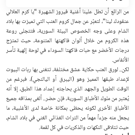
من الرائع أن تطل علينا أغنية فيروز الشهيرة “يا كرم العلالي
عنقودك لينا”، لتعبّر عن جمال كروم العنب التي تميزت بها بلاد
الشام وعلى وجه الخصوص البيئة السورية، فتتجلى روعة
هذه الكروم من خلال ألوان فاكهتها المتنوعة، حيث تمتزج
درجات الأخضر مع حبات فاكهتا السوداء في لوحة إلهية تأسر
الأنفاس.
لكن.. لورق العنب حكاية عشق مختلفة، تتغنى بها ربات البيوت
لإعداد طبقها المميز وهو (اليبرق أو اليالنجي)، فبرغم من
الوقت الطويل والجهد الذي بحاجته إعداد هذا الطبق، إلا أنه
يُعتبر من ملوك الأطباق السورية، فإن حضر.. ألغى بمذاقه جميع
الأطباق الأخرى لكونه يحظى بمكانة خاصة لدى الأغلبية، ما
يجعل منه جزءاً مهماً من التراث الغذائي الغني في بلاد الشام،
حيث تتلاقى النكهات والذكريات في كل لقمة.