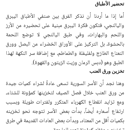
تحضير الأطباق
أما إذا ما أردنا أن نذكر الفرق بين صنفي الأطباق اليبرق
واليالنجي، فتكون فكرة اليبرق مبنية على تحضيره من الأرز
واللحم والبهارات، وفي طبق اليالنجي لا توضع اللحمة
بالحشوة، بل التركيز على الأوراق الخضراء من البصل وورق
النعناع الطازج ولفليفلة والطماطم، مع إضافة سر النكهة لهذا
الطبق وهو (دبس الرمان وزيت الزيتون والقهوة).
تخزين ورق العنب
وهنا نجد أن الأسر السورية تسعى عادةً لشراء كميات جيدة
من ورق العنب خلال فصل الصيف لتخزينها كمؤونة للشتاء،
ومع تزايد انقطاع الكهرباء المتكرر ولفترات طويلة وبسبب
ارتفاع أسعاره أيضاً، بدأت بعض الأسر تتوجه نحو تخزينه
بكميات أقل من المعتاد، وبدأت بعض العادات القديمة في طرق