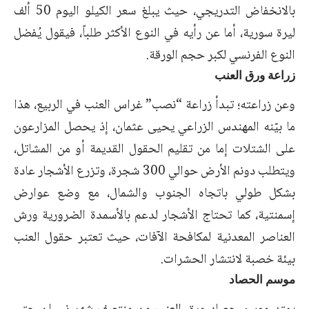
بالانخفاض التدريجي، حيث يبلغ سعر الكيلو اليوم 50 ألف
ليرة سورية، أما عن رأيه في النوع الأكثر طلباً، فيقول يُفضل
النوع الفرنسي لكبر حجم الورقة.
زراعة ورق العنب
وعن زراعته؛ تبدأ زراعة “نصب” غراس العنب في الربيع، هذا
ما بيّنه المهندس الزراعي يحيى عثمان، إذ يحصل المزارعون
على الشتلات إما من تقليم الحقول القديمة أو من المشاتل،
ويتطلب دونم الأرض حوالي 300 شجرة، وتزرع الأشجار عادة
بشكل طولي باتجاه الجنوب والشمال، مع وضع عوارض
إسمنتية، كما تحتاج الأشجار لدعم بالأسمدة الضرورية ورش
العناصر المعدنية لمكافحة الآفات، حيث تعتبر حقول العنب
بيئة خصبة لانتشار الحشرات.
موسم الحصاد