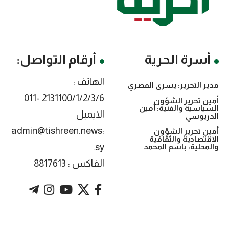
أسرة الحرية
أرقام التواصل:
الهاتف :
مدير التحرير: يسرى المصري
2131100/1/2/3/6 -011
أمين تحرير الشؤون
السياسية والفنية: أمين
الايميل
الدريوسي
:admin@tishreen.news
أمين تحرير الشؤون
الاقتصادية والثقافية
.sy
والمحلية: باسم المحمد
الفاكس : 8817613