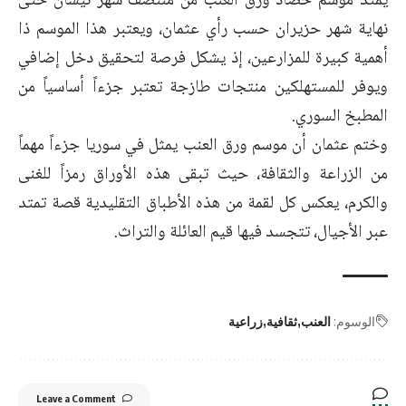
يمتد موسم حصاد ورق العنب من منتصف شهر نيسان حتى
نهاية شهر حزيران حسب رأي عثمان، ويعتبر هذا الموسم ذا
أهمية كبيرة للمزارعين، إذ يشكل فرصة لتحقيق دخل إضافي
ويوفر للمستهلكين منتجات طازجة تعتبر جزءاً أساسياً من
المطبخ السوري.
وختم عثمان أن موسم ورق العنب يمثل في سوريا جزءاً مهماً
من الزراعة والثقافة، حيث تبقى هذه الأوراق رمزاً للغنى
والكرم، يعكس كل لقمة من هذه الأطباق التقليدية قصة تمتد
عبر الأجيال، تتجسد فيها قيم العائلة والتراث.
الوسوم:
العنب
ثقافية
زراعية
Leave a Comment