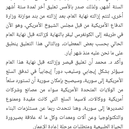
الستة أشهر، ولذلك صدر بالأمس تعليق آخر لمدة ستة أشهر
أخرى، لتتم إزالته نهاية العام، بعد إزالته من بند موازنة وزارة
الدفاع الأمريكية من قبل مجلس الشيوخ الأمريكي، وهو الآن
في طريقه إلى الكونغرس ليقر بالنهاية لإزالته قبل نهاية العام
الحالي بحسب بعض المعطيات، وبالتالي هذا التعليق ينطبق
على ما نحن عليه منذ شهر أيار.
وأكد د. محمد أن تعليق قيصر وإزالته قبل نهاية هذا العام
سيؤثر بشكل إيجابي وسليعب دوراً إيجابياً في تدفق السلع
الأمريكية إلى سورية، وسيصبح بإمكان سورية أن تستورد سلعاً
من الولايات المتحدة الأمريكية سواء من مصانع وشركات
أمريكية ووكالات، لاسيما السلع التي كانت مقيدة وممنوع
تصديرها إلى سورية، وهنا نتحدث ربما عن مستلزمات البناء
والتكنولوجيا وعن آلات ومعدات وكل ما له علاقة بصيرورة
الحياة الطبيعية ومتطلبات مرحلة إعادة الإعمار.