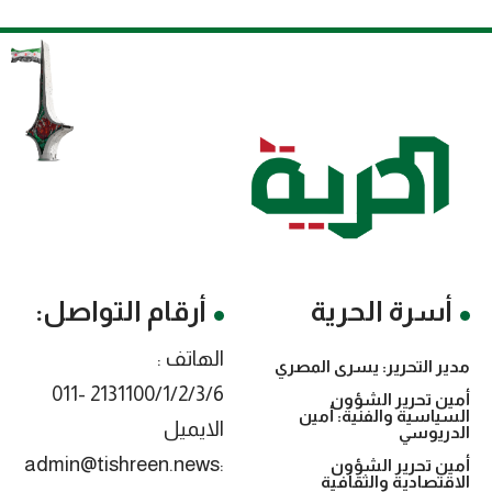
أسرة الحرية
أرقام التواصل:
الهاتف :
مدير التحرير: يسرى المصري
2131100/1/2/3/6 -011
أمين تحرير الشؤون
السياسية والفنية: أمين
الايميل
الدريوسي
:admin@tishreen.news
أمين تحرير الشؤون
الاقتصادية والثقافية