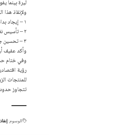
ليرة بينما يفو
ولإنقاذ هذا ا
١ – إيجاد بدائل محلية لمدخلات الإنتاج: لخفض تكاليف الأعلاف .
٢ – تأسيس نظام تأمين زراعي لحماية المنتجين من الخسائر غير المتوقعة.
٣ – تحسين جودة المنتج المحلي لتمكينه من المنافسة في السوق الداخلية والتصدير.
وأكد عفيف أن 
وفي ختام حدي
رؤية اقتصادية
للمنتجات الز
تتجاوز حدود 
الوسوم:
إنقاذ