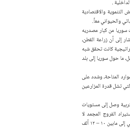
لداخلية .
ش التنموية والاقتصادية
تي والحيواني معاً.
 سوريا من كبار مصدريه
ر إلى أن زراعة القطن،
راتيجية كانت تحقق شبه
، ما حول سوريا إلى بلد
وارد المتاحة، وشدد على
لتي تشل قدرة المزارعين
تربية وصل إلى مستويات
يراد الفروج المجمد لا
يساهم في خفض الأسعار بشكل فعال للمستهلك حيث وصلت أسعار المنتج المحلي إلى مابين ١٠ – ١٢ ألف