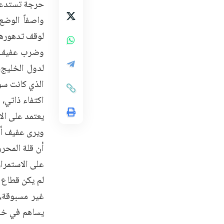
حرجة تستدعي تد
واصفاً الوضع 
لوقف تدهورها.
وضرب عفيف أم
لدول الخليج،
الذي كانت سو
اكتفاء ذاتي، 
يعتمد على الا
ويرى عفيف أن 
أن قلة المحرو
على الاستمرار
لم يكن قطاع 
غير مسبوقة، 