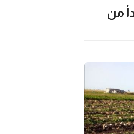
دأ من