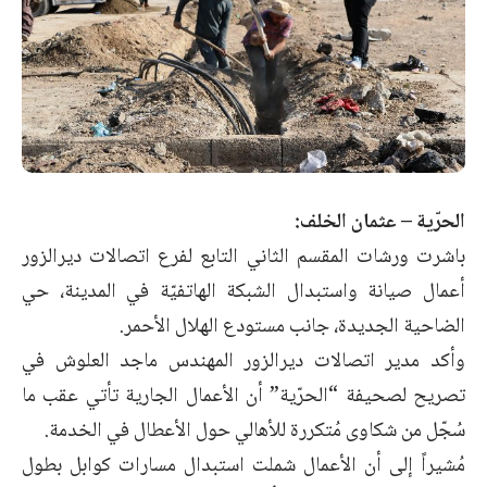
الحرّية – عثمان الخلف:
باشرت ورشات المقسم الثاني التابع لفرع اتصالات ديرالزور
أعمال صيانة واستبدال الشبكة الهاتفيّة في المدينة، حي
الضاحية الجديدة، جانب مستودع الهلال الأحمر.
وأكد مدير اتصالات ديرالزور المهندس ماجد العلوش في
تصريح لصحيفة “الحرّية” أن الأعمال الجارية تأتي عقب ما
سُجّل من شكاوى مُتكررة للأهالي حول الأعطال في الخدمة.
مُشيراً إلى أن الأعمال شملت استبدال مسارات كوابل بطول