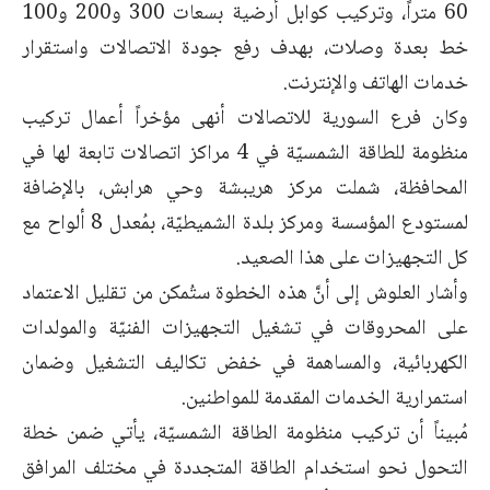
60 متراً، وتركيب كوابل أرضية بسعات 300 و200 و100
خط بعدة وصلات، بهدف رفع جودة الاتصالات واستقرار
خدمات الهاتف والإنترنت.
وكان فرع السورية للاتصالات أنهى مؤخراً أعمال تركيب
منظومة للطاقة الشمسيّة في 4 مراكز اتصالات تابعة لها في
المحافظة، شملت مركز هريبشة وحي هرابش، بالإضافة
لمستودع المؤسسة ومركز بلدة الشميطيّة، بمُعدل 8 ألواح مع
كل التجهيزات على هذا الصعيد.
وأشار العلوش إلى أنَّ هذه الخطوة ستُمكن من تقليل الاعتماد
على المحروقات في تشغيل التجهيزات الفنيّة والمولدات
الكهربائية، والمساهمة في خفض تكاليف التشغيل وضمان
استمرارية الخدمات المقدمة للمواطنين.
مُبيناً أن تركيب منظومة الطاقة الشمسيّة، يأتي ضمن خطة
التحول نحو استخدام الطاقة المتجددة في مختلف المرافق