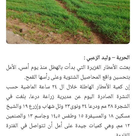
الحرية – وليد الزعبي :
بعثت الأمطار الغزيرة التي بدأت بالهطل منذ يوم أمس، الأمل
بتحسين واقع المحاصيل الشتوية وعلى رأسها القمح.
إن كمية الأمطار الهاطلة خلال ال ٢٤ ساعة الماضية حسب
النشرة الصادرة اليوم عن مديرية زراعة درعا، بلغت في
الشجرة ٣٨ مم ودرعا ٢٤ ونوى٢٣ وتل شهاب وإزرع ١٩ والشيخ
مسكين ١٨ والمسيفرة ١٥ وطفس ١٤,٥ وجاسم ١٣ والصنمين
١٢ مم، وهي كميات جيدة على أمل أن تتواصل في الفترة
القادمة.