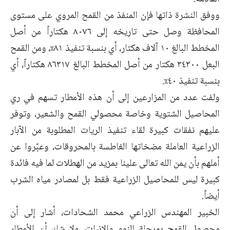
ووفق النشرة ذاتها فإن المنفذ من القمح المروي على مستوى
المحافظة وصل حتى تاريخه إلى ٨٠٧٦ هكتاراً من أصل
المخطط البالغ ١٠ آلاف هكتار، أي بنسبة تنفيذ ٨١٪، ومن القمح
البعل ٣٤٣٠٠ هكتار من أصل المخطط البالغ ٨٦٣١٧ هكتاراً، أي
بنسبة تنفيذ ٤٠٪.
ولفت عدد من المزارعين إلى أن هذه الأمطار تسهم في ري
المحاصيل الشتوية وخاصة محصولي القمح والشعير، وتوفر
عليهم نفقات كبيرة لقاء تنفيذ الريات المطلوبة من الآبار
الزراعية العاملة مضخاتها الغاطسة بالمحروقات، وعبّروا عن
أملهم بأن يمن الله تعالى علينا بمزيد من الهطلات لما فيه فائدة
كبيرة ليس للمحاصيل الزراعية فقط بل لمصادر مياه الشرب
أيضاً.
الخبير المهندس الزراعي محمد الشحادات، أشار إلى أن
محصول القمح بمرحلة النمو والإنبات، ولا شك أن الأمطار