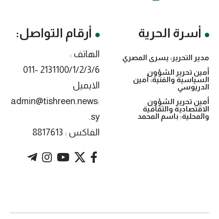
أسرة الحرية
أرقام التواصل:
الهاتف :
مدير التحرير: يسرى المصري
2131100/1/2/3/6 -011
أمين تحرير الشؤون
السياسية والفنية: أمين
الايميل
الدريوسي
:admin@tishreen.news
أمين تحرير الشؤون
الاقتصادية والثقافية
.sy
والمحلية: باسم المحمد
الفاكس : 8817613