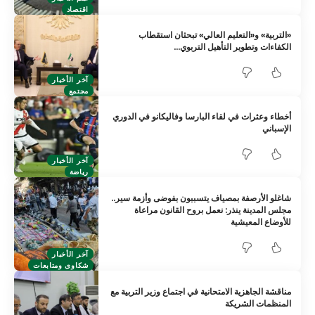
اقتصاد
«التربية» و«التعليم العالي» تبحثان استقطاب
الكفاءات وتطوير التأهيل التربوي…
آخر الأخبار
مجتمع
أخطاء وعثرات في لقاء البارسا وفاليكانو في الدوري
الإسباني
آخر الأخبار
رياضة
شاغلو الأرصفة بمصياف يتسببون بفوضى وأزمة سير..
مجلس المدينة ينذر: نعمل بروح القانون مراعاة
للأوضاع المعيشية
آخر الأخبار
شكاوى ومتابعات
مناقشة الجاهزية الامتحانية في اجتماع وزير التربية مع
المنظمات الشريكة