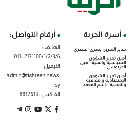
أسرة الحرية
أرقام التواصل:
الهاتف :
مدير التحرير: يسرى المصري
2131100/1/2/3/6 -011
أمين تحرير الشؤون
السياسية والفنية: أمين
الايميل
الدريوسي
:admin@tishreen.news
أمين تحرير الشؤون
الاقتصادية والثقافية
.sy
والمحلية: باسم المحمد
الفاكس : 8817613