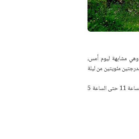
ون درجة الحرارة العظمى 43 درجة مئوية وهي مشابهة ليوم أمس،
رة الصغرى 29 مئوية وهي أقل بـ بدرجتين مئويتين من ليلة
يُنصح بالإكثار من شرب السوائل الباردة والرطبة وتجنب الظهور في الشمس من الساعة 11 حتى الساعة 5