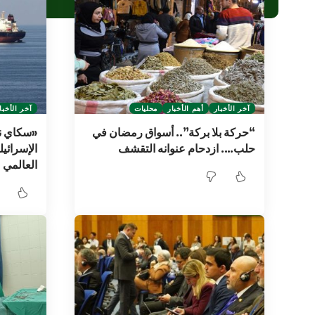
آخر الأخبار
أهم الأخبار
محليات
آخر الأخبا
“حركة بلا بركة”.. أسواق رمضان في
‏«سكاي ني
حلب…. ازدحام عنوانه التقشف
الإسرائيل
العالمي