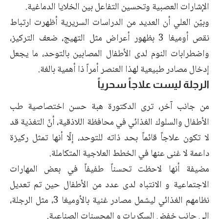
الإشارات العصبية وتحسين التفاعل بين الخلايا الدماغية.
وبيّن العلي أن العديد من الدراسات السريرية أظهرت ارتباط
نقص أوميغا 3 بظهور أعراض مثل التهيج، ضعف التركيز،
واضطرابات النوم لدى الأطفال المصابين بالتوحد، ما يجعل
إدخال مصادر طبيعية لهذا العنصر أمراً ذا أهمية بالغة.
الرجلة ليست علاجاً سحرياً
من جانب آخر، ترى الدكتورة هبة حسن اختصاصية طب
الأطفال والسلوك الغذائي في محافظة اللاذقية، أنّ التغذية قد
لا تكون علاجاً قائماً بحد ذاته للتوحد، إلّا أنها تمثل ركيزة
داعمة لا غنى عنها في الخطط العلاجية المتكاملة.
مضيفة أنها لاحظت تحسناً طفيفاً في بعض المهارات
الاجتماعية و الانتباه لدى عدد من الأطفال حين تم تعديل
نظامهم الغذائي ليشمل مصادر غنية بالأوميغا 3، مثل الرجلة،
إلى جانب خفض السكريات و المحسنات الصناعية.