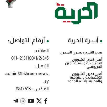
أسرة الحرية
أرقام التواصل:
الهاتف :
مدير التحرير: يسرى المصري
2131100/1/2/3/6 -011
أمين تحرير الشؤون
السياسية والفنية: أمين
الايميل
الدريوسي
:admin@tishreen.news
أمين تحرير الشؤون
الاقتصادية والثقافية
.sy
والمحلية: باسم المحمد
الفاكس : 8817613