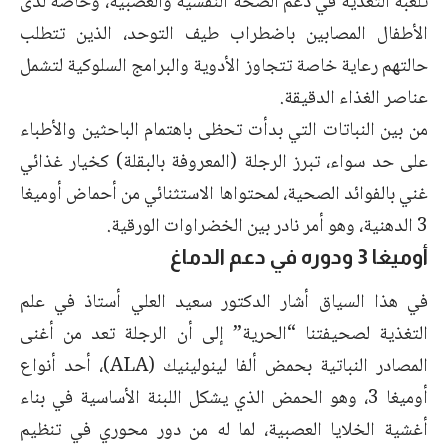
تلعبه التغذية في دعم الصحة النفسية والعصبية، وخاصة لدى
الأطفال المصابين باضطراب طيف التوحد، الذين تتطلب
حالتهم رعاية خاصة تتجاوز الأدوية والبرامج السلوكية لتشمل
عناصر الغذاء الدقيقة.
من بين النباتات التي بدأت تحظى باهتمام الباحثين والأطباء
على حد سواء، تبرز الرجلة (المعروفة بالبقلة) كخيار غذائي
غني بالفوائد الصحية، لمحتواها الاستثنائي من أحماض أوميغا
3 الدهنية، وهو أمر نادر بين الخضراوات الورقية.
أوميغا 3 ودوره في دعم الدماغ
في هذا السياق أشار الدكتور سعيد العلي أستاذ في علم
التغذية لصحيفتنا “الحرية” إلى أن الرجلة تعد من أغنى
المصادر النباتية بحمض ألفا لينولينيك (ALA)، أحد أنواع
أوميغا 3، وهو الحمض الذي يشكل اللبنة الأساسية في بناء
أغشية الخلايا العصبية، لما له من دور محوري في تنظيم