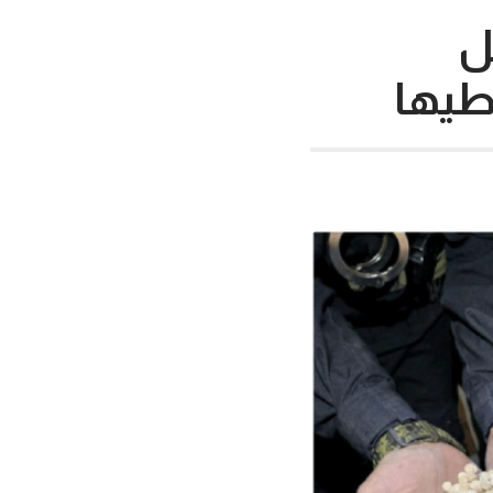
ل
طيها