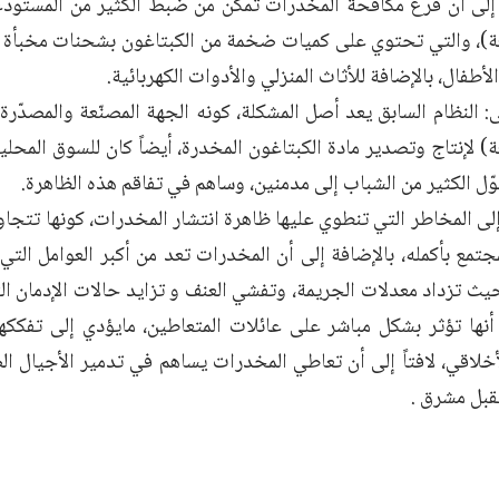
لى أن فرع مكافحة المخدرات تمكن من ضبط الكثير من المستودعات
بعة)، والتي تحتوي على كميات ضخمة من الكبتاغون بشحنات مخبأة 
لأطفال، بالإضافة للأثاث المنزلي والأدوات الكهربائية.
النظام السابق يعد أصل المشكلة، كونه الجهة المصنّعة والمصدّر
عة) لإنتاج وتصدير مادة الكبتاغون المخدرة، أيضاً كان للسوق المحل
ّل الكثير من الشباب إلى مدمنين، وساهم في تفاقم هذه الظاهرة.
 المخاطر التي تنطوي عليها ظاهرة انتشار المخدرات، كونها تتجاوز
جتمع بأكمله، بالإضافة إلى أن المخدرات تعد من أكبر العوامل التي
يث تزداد معدلات الجريمة، وتفشي العنف و تزايد حالات الإدمان ا
 أنها تؤثر بشكل مباشر على عائلات المتعاطين، مايؤدي إلى تفككه
خلاقي، لافتاً إلى أن تعاطي المخدرات يساهم في تدمير الأجيال ال
قبل مشرق .