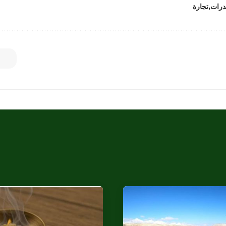
درات
تجارة