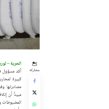
الحرية – لور
أكد مسؤول فر
مشاركة
كبيرة لمحار
مصادرتها وفق
مبيناً أن إت
المضبوطات وو