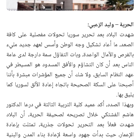
الحرية – وليد الزعبي:
شهدت البلاد بعد تحرير سوريا تحولات مفصلية على كافة
الصعد، ما أعاد تشكيل وجه الوطن وأسس لعهد جديد مليء
بالفرص والآمال الواعدة، وبات التفاؤل سمة دارجة لدى عامة
الناس بعد أن كان التشاؤم والأفق المسدود هو المسيطر في
عهد النظام السابق، ولا شك أن جميع المؤشرات مبشرة بأننا
أصبحنا على السكة الصحيحة باتجاه إعادة الألق لسوريا كما
يليق بها.
وبهذا الصدد، أكد عميد كلية التربية الثالثة في درعا الدكتور
هاشم الفشتكي خلال تصريحه لصحيفة الحرية، أن البلاد
شهدت فعلاً بعد التحرير تحولات جذرية، تمثلت بإعادة
الإعمار، حيث بدأت جهود واسعة لإعادة بناء المدن والبنية