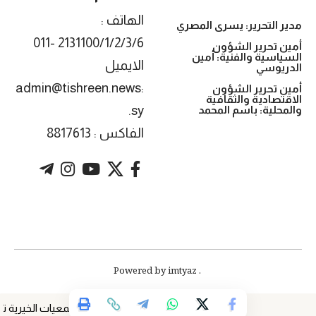
الهاتف :
مدير التحرير: يسرى المصري
2131100/1/2/3/6 -011
أمين تحرير الشؤون
السياسية والفنية: أمين
الايميل
الدريوسي
:admin@tishreen.news
أمين تحرير الشؤون
الاقتصادية والثقافية
.sy
والمحلية: باسم المحمد
الفاكس : 8817613
. Powered by imtyaz
الجمعيات الخيرية تبني م