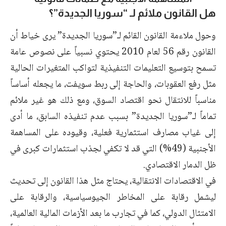
هل القانون ملائم لـ “سوريا الجديدة”؟
وحول ملاءمة القانون القائم لـ”سوريا الجديدة” يرى خياط أن
القانون رقم 56 لعام 2010 يحتوي نسبياً على نصوص عامة
تسمح بتوسيع التعليمات التنفيذية لتواكب المتغيرات الحالية
مثل رفع العقوبات، والحاجة إلى ربط سويفت، ما يجعله أساساً
مناسباً للانتقال نحو اقتصاد السوق، ومع ذلك هو غير ملائم
تماماً لـ”سوريا الجديدة” بسبب عدم تنفيذه السابق، ما أدى
إلى غياب مصارف استثمارية فعلية، وقيوده على المساهمة
الأجنبية (49%) التي قد لا تكفي لجذب استثمارات كبرى في
ظل الدمار الاقتصادي.
في الاقتصادات الانتقالية، يحتاج مثل هذا القانون إلى تحديث
ليشمل رقابة على المخاطر الجيوسياسية، والرقابة على
الامتثال الدولي، كما في تجارب ما بعد الأزمات المالية العالمية،