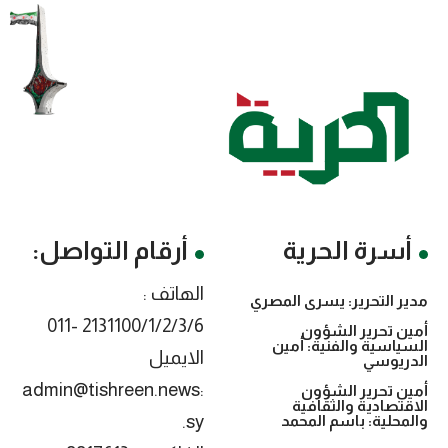
أسرة الحرية
أرقام التواصل:
الهاتف :
مدير التحرير: يسرى المصري
2131100/1/2/3/6 -011
أمين تحرير الشؤون
السياسية والفنية: أمين
الايميل
الدريوسي
:admin@tishreen.news
أمين تحرير الشؤون
الاقتصادية والثقافية
.sy
والمحلية: باسم المحمد