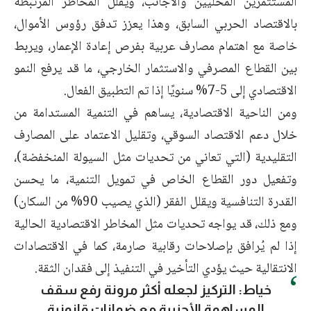
المستثمرين المحليين والأجانب، ويقلل المخاطر المرتبطة
بالاقتصاد الحربي السابق، وهذا يعزز تدفق رؤوس الأموال،
خاصة مع اهتمام مصارف عربية بفرص إعادة الإعمار، ويربط
بين القطاع المصرفي والاستثمار الخارجي، ما قد يرفع النمو
الاقتصادي إلى 5-7% سنويًا إذا تم التطبيق الفعال.
ومن الناحية الاقتصادية، يساهم في التنمية المستدامة من
خلال دعم الاقتصاد السوقي، وتقليل الاعتماد على المصارف
التقليدية (التي تعاني من تحديات مثل السيولة المنخفضة)،
وتفعيل دور القطاع الخاص في تمويل التنمية، ما يحسن
القدرة التنافسية ويقلل الفقر (الذي يصيب 90% من السكان)
ومع ذلك، قد يواجه تحديات مثل المخاطر الاقتصادية الحالية
إذا لم يُرافق بإصلاحات رقابية صارمة، كما في الاقتصادات
الانتقالية حيث يؤدي التأخير في التنفيذ إلى فقدان الثقة.
خياط: التركيز لجعله أكثر مرونة رفع سقف
المساهمة الأجنبية مع ضمانات قانونية