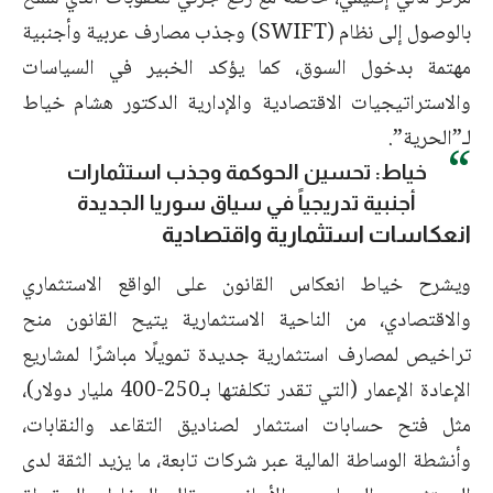
بالوصول إلى نظام (SWIFT) وجذب مصارف عربية وأجنبية
مهتمة بدخول السوق، كما يؤكد الخبير في السياسات
والاستراتيجيات الاقتصادية والإدارية الدكتور هشام خياط
لـ”الحرية”.
خياط: تحسين الحوكمة وجذب استثمارات
أجنبية تدريجياً في سياق سوريا الجديدة
انعكاسات استثمارية واقتصادية
ويشرح خياط انعكاس القانون على الواقع الاستثماري
والاقتصادي، من الناحية الاستثمارية يتيح القانون منح
تراخيص لمصارف استثمارية جديدة تمويلًا مباشرًا لمشاريع
الإعادة الإعمار (التي تقدر تكلفتها بـ250-400 مليار دولار)،
مثل فتح حسابات استثمار لصناديق التقاعد والنقابات،
وأنشطة الوساطة المالية عبر شركات تابعة، ما يزيد الثقة لدى