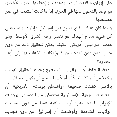
على إيران، وأقنعت ترامب بدعمها، أو إعطائها ‏الضوء الأخضر،
مع وعد بالدخول معها في الحرب إذا ما كانت النتيجة في غير
‏مصلحتها.‏
وربما كان هناك اتفاق مسبق بين إسرائيل وإدارة ترامب على
كل شيء مادام ‏الهدف هو تغيير وجه الشرق الأوسط، وهو
هدف إسرائيلي أمريكي، فكيف يمكن ‏تحقيق ذلك من دون
حرب ومن دون امتلاك جرأة وإمكانية الذهاب بها إلى أبعد
‏الحدود؟
المعضلة فقط أن إسرائيل لن تستطيع وحدها تحقيق الهدف،
ولا بدّ من أمريكا ‏عاجلاً أو آجلاً.. والمرجح أن يكون عاجلاً.‏
بالأمس كشفت صحيفة «واشنطن بوست» الأمريكية أن
الدفاعات الجوية ‏الإسرائيلية ستتمكن من التصدي للهجمات
الإيرانية لمدة عشرة أيام إضافية فقط من ‏دون مساعدة
الولايات المتحدة. وأوضحت أن إسرائيل، من دون تجديد