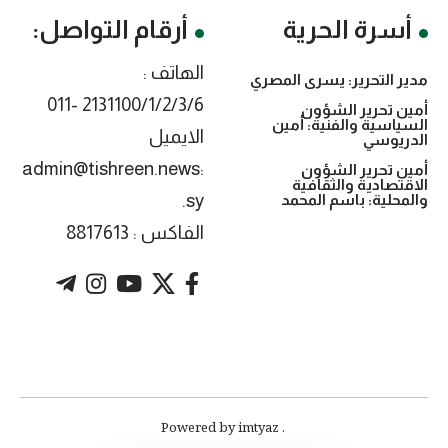
أسرة الحرية
أرقام التواصل:
الهاتف :
مدير التحرير: يسرى المصري
2131100/1/2/3/6 -011
أمين تحرير الشؤون
السياسية والفنية: أمين
الايميل
الدريوسي
:admin@tishreen.news
أمين تحرير الشؤون
الاقتصادية والثقافية
.sy
والمحلية: باسم المحمد
الفاكس : 8817613
. Powered by imtyaz