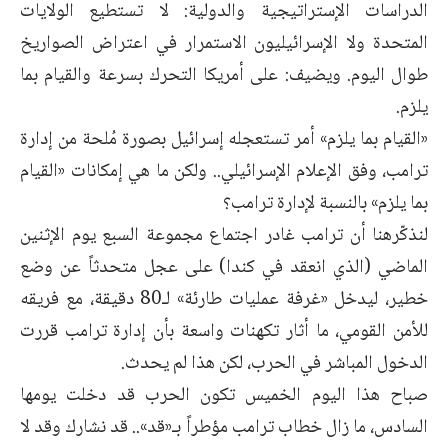
الدراسات الإستراتيجية والدولية: لا تستطيع الولايات
المتحدة ولا ‏الإسرائيليون الاستمرار في اعتراض الصواريخ
طوال اليوم. ويضيف: على ‏أمريكا التحرك بسرعة والقيام بما
يلزم.‏
‏«القيام بما يلزم» أمر تستعجله إسرائيل بصورة مُلحة من إدارة
ترامب، وفق ‏الإعلام الإسرائيلي.. ولكن ما هي إمكانات «القيام
بما يلزم» بالنسبة لإدارة ‏ترامب؟
لنذكّرهنا أن ترامب غادر اجتماع مجموعة السبع يوم الإثنين
الماضي (الذي انعقد ‏في كندا) على عجل متحدثاً عن وضع
خطير، ليدخل «غرفة عمليات طارئة» ‏لـ80 دقيقة، مع فريقه
للأمن القومي، ما أثار تكهنات واسعة بأن إدارة ترامب ‏قررت
الدخول المباشر في الحرب، لكن هذا لم يحدث.‏
صباح هذا اليوم الخميس تكون الحرب قد دخلت يومها
السادس، ما زال خطاب ‏ترامب مؤطراً بـ«قد».. قد نشارك وقد لا