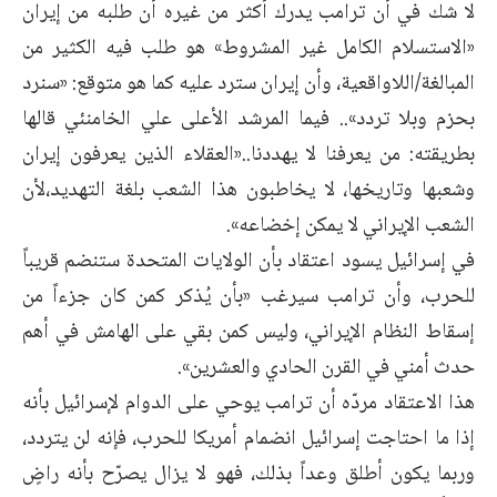
لا شك في أن ترامب يدرك أكثر من غيره أن طلبه من إيران
«الاستسلام الكامل غير ‏المشروط» هو طلب فيه الكثير من
المبالغة/اللاواقعية، وأن إيران سترد عليه كما ‏هو متوقع: «سنرد
بحزم وبلا تردد».. فيما المرشد الأعلى علي الخامنئي قالها
‏بطريقته: من يعرفنا لا يهددنا..«العقلاء الذين يعرفون إيران
وشعبها وتاريخها، لا ‏يخاطبون هذا الشعب بلغة التهديد،لأن
الشعب الإيراني لا يمكن إخضاعه».‏
في إسرائيل يسود اعتقاد بأن الولايات المتحدة ستنضم قريباً
للحرب، وأن ترامب ‏سيرغب «بأن يُذكر كمن كان جزءاً من
إسقاط النظام الإيراني، وليس كمن بقي ‏على الهامش في أهم
حدث أمني في القرن الحادي والعشرين».‏
هذا الاعتقاد مردّه أن ترامب يوحي على الدوام لإسرائيل بأنه
إذا ما احتاجت ‏إسرائيل انضمام أمريكا للحرب، فإنه لن يتردد،
وربما يكون أطلق وعداً بذلك، فهو ‏لا يزال يصرّح بأنه راضٍ