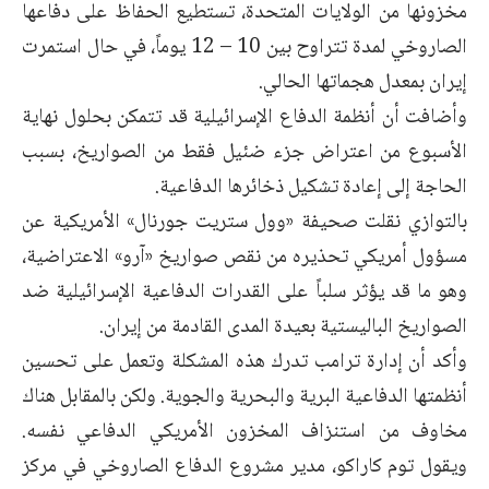
مخزونها من ‏الولايات المتحدة، تستطيع الحفاظ على دفاعها
الصاروخي لمدة تتراوح بين 10 – ‌‏12 يوماً، في حال استمرت
إيران بمعدل هجماتها الحالي.‏
وأضافت أن أنظمة الدفاع الإسرائيلية قد تتمكن بحلول نهاية
الأسبوع من اعتراض ‏جزء ضئيل فقط من الصواريخ، بسبب
الحاجة إلى إعادة تشكيل ذخائرها الدفاعية.‏
بالتوازي نقلت صحيفة «وول ستريت جورنال» الأمريكية عن
مسؤول أمريكي ‏تحذيره من نقص صواريخ «آرو» الاعتراضية،
وهو ما قد يؤثر سلباً على ‏القدرات الدفاعية الإسرائيلية ضد
الصواريخ الباليستية بعيدة المدى القادمة من ‏إيران.‏
وأكد أن إدارة ترامب تدرك هذه المشكلة وتعمل على تحسين
أنظمتها الدفاعية ‏البرية والبحرية والجوية. ولكن بالمقابل هناك
مخاوف من استنزاف المخزون ‏الأمريكي الدفاعي نفسه.
ويقول توم كاراكو، مدير مشروع الدفاع الصاروخي في ‏مركز