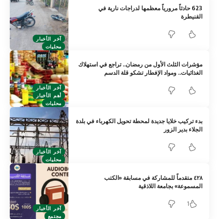
623 حادثاً مرورياً معظمها لدراجات نارية في
القنيطرة
آخر الأخبار
محليات
مؤشرات الثلث الأول من رمضان.. تراجع في استهلاك
الغذائيات.. ومواد الإفطار تشكو قلة الدسم
آخر الأخبار
أهم الأخبار
محليات
بدء تركيب خلايا جديدة لمحطة تحويل الكهرباء في بلدة
الجلاء بدير الزور
آخر الأخبار
محليات
٤٢٨ متقدماً للمشاركة في مسابقة «الكتب
المسموعة» بجامعة اللاذقية
1
آخر الأخبار
مجتمع