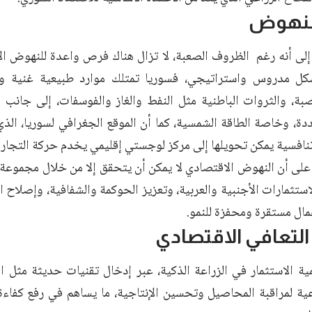
لنهوض
لى أنه رغم الظروف الصعبة، لا تزال هناك فرص واعدة للنهوض ال
شكل مدروس واستراتيجي، فسوريا تمتلك موارد طبيعية غنية ومت
صبة، والثروات الباطنية مثل النفط والغاز والفوسفات، إلى جانب 
دة، وخاصة الطاقة الشمسية، كما أن الموقع الجغرافي لسوريا، الذي 
تنافسية يمكن تحويلها إلى مركز لوجستي إقليمي يخدم حركة التجارة 
ى أن النهوض الاقتصادي لا يمكن أن يتحقق إلا من خلال مجموعة من
ستثمارات الأجنبية والعربية، وتعزيز الحوكمة والشفافية، وإصلاح ا
مال مستقرة ومحفزة للنمو.
تعافي الاقتصادي
ية الاستثمار في الزراعة الذكية، عبر إدخال تقنيات حديثة مثل ا
اعية لمراقبة المحاصيل وتحسين الإنتاجية، ما يساهم في رفع كفاءة