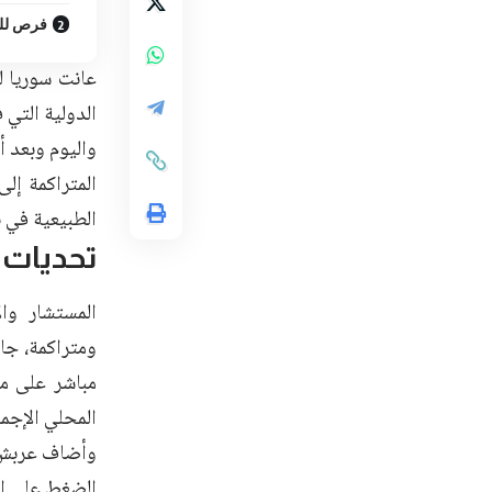
فرص لل
عانت سوريا ل
الدولية التي 
واليوم وبعد 
المتراكمة إل
الطبيعية في بن
تحديات 
المستشار وا
ومتراكمة، جا
مباشر على مخ
المحلي الإجما
وأضاف عربش: 
الضغط على الق