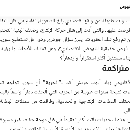
نهوض
سنوات طويلة من واقع اقتصادي بالغ الصعوبة، تفاقم في ظل النظام
فرضت عليها، والتي أدت إلى شلل حركة الإنتاج، وضعف البنية التحتي
أن تم رفع تلك العقوبات، يبرز سؤال جوهري وهو.. هل تستطيع سوري
ى فرص حقيقية للنهوض الاقتصادي؟، وهل تمتلك الأدوات والرؤية ال
اء مستقبل أكثر استقراراً وازدهاراً؟
متراكمة
لأكاديمي زياد أيوب عربش أكد لـ”الحرية” أن سوريا تواجه ت
ءت نتيجة سنوات طويلة من الحرب التي ألحقت دماراً واسعاً بالبن
تلف القطاعات الإنتاجية والخدمية، وفاقمت من معدلات البطالة 
لي.
هذه التحديات باتت أكثر تعقيداً في ظل موجة جفاف غير مسبوقة ت
طاع الزراعي الذي يعد من الأعمدة الأساسية للاقتصاد السوري.