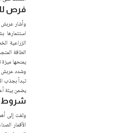
فرص ل
وأشار عربش إ
استثمارها ب
الزراعية الخ
الطاقة المتجد
يمنحها ميزة 
وشدد عربش عل
تبدأ بجذب الا
يضمن بيئة أع
شروط ال
ولفت إلى أهم
الأقمار الصن