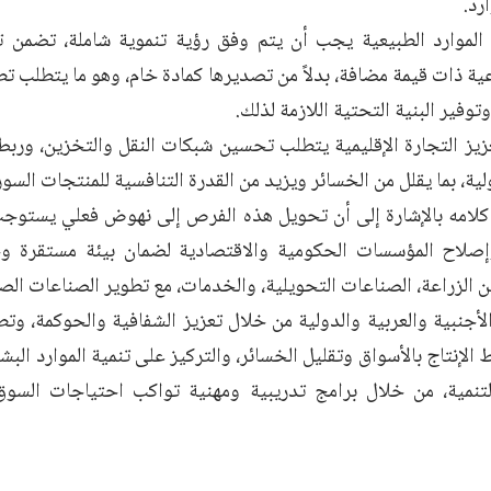
رد.
الموارد الطبيعية يجب أن يتم وفق رؤية تنموية شاملة، تضمن 
ة ذات قيمة مضافة، بدلاً من تصديرها كمادة خام، وهو ما يتطلب تط
وتوفير البنية التحتية اللازمة لذلك.
زيز التجارة الإقليمية يتطلب تحسين شبكات النقل والتخزين، وربط 
لية، بما يقلل من الخسائر ويزيد من القدرة التنافسية للمنتجات السور
امه بالإشارة إلى أن تحويل هذه الفرص إلى نهوض فعلي يستوجب إ
صلاح المؤسسات الحكومية والاقتصادية لضمان بيئة مستقرة وجا
ين الزراعة، الصناعات التحويلية، والخدمات، مع تطوير الصناعات ا
لأجنبية والعربية والدولية من خلال تعزيز الشفافية والحوكمة، وتطو
 الإنتاج بالأسواق وتقليل الخسائر، والتركيز على تنمية الموارد البش
تنمية، من خلال برامج تدريبية ومهنية تواكب احتياجات السوق 