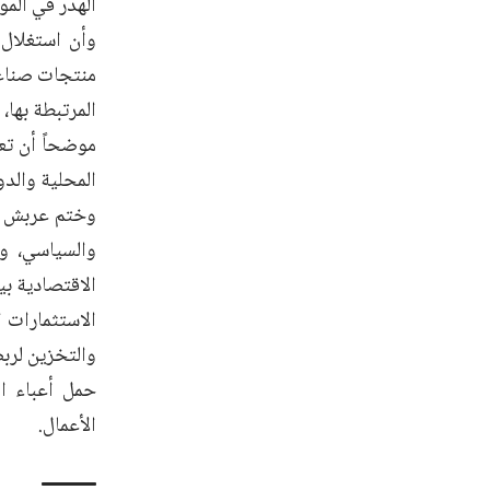
الهدر في الموا
وأن استغلال 
منتجات صناعي
المرتبطة بها، 
موضحاً أن تع
المحلية والدو
وختم عربش كل
والسياسي، وإ
الاقتصادية ب
الاستثمارات ا
والتخزين لربط
حمل أعباء ال
الأعمال.