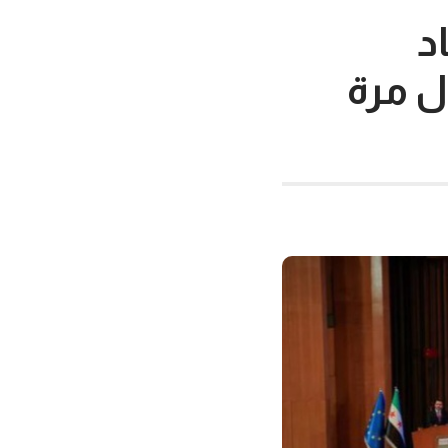
د
ل مرة