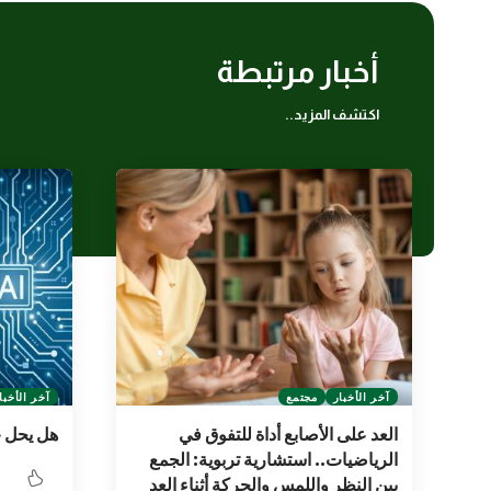
أخبار مرتبطة
اكتشف المزيد..
آخر الأخبار
مجتمع
آخر الأخبا
العد على الأصابع أداة للتفوق في
هل يحل «Chat GPT» محل الصح
الرياضيات.. استشارية تربوية: الجمع
بين النظر واللمس والحركة أثناء العد