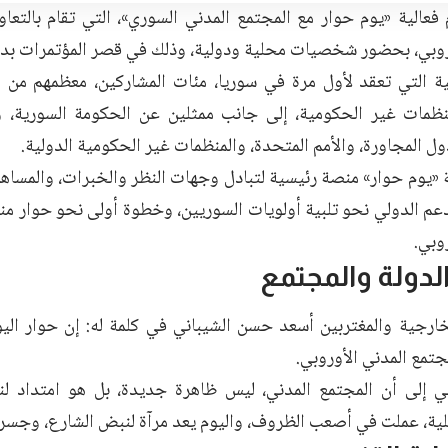
 فعالية «يوم حوار مع المجتمع المدني السوري»، التي تقام بالتعا
وروبي، بحضور شخصيات محلية ودولية، وذلك في قصر المؤتمرات بد
ية التي تعقد لأول مرة في سوريا، مئات المشاركين، معظمهم من 
نظمات غير الحكومية، إلى جانب ممثلين عن الحكومة السورية، وا
ول المجاورة، والأمم المتحدة، والمنظمات غير الحكومية الدولية.
 «يوم حوار» منصة رئيسية لتبادل وجهات النظر والخبرات، والمساه
دعم الدولي نحو تلبية أولويات السوريين، وخطوة أولى نحو حوار من
روبي.
لدولة والمجتمع
خارجية والمغتربين أسعد حسن الشيباني في كلمة له: إن حوار اليو
مجتمع المدني الأوروبي.
ي إلى أن المجتمع المدني، ليس ظاهرة جديدة، بل هو امتداد لنق
ية، عملت في أصعب الظروف، واليوم يعد مرآة لنبض الشارع، وجسراً 