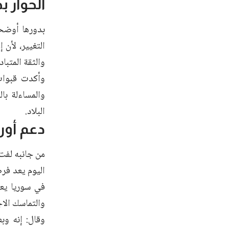
الحوار بد
بدورها أوضحت
التغيير، لأن 
والثقة المتبادل
وأكدت قبوات 
والمساءلة بال
البلاد.
دعم أور
من جانبه لفت 
اليوم يعد فرص
في سوريا يعك
والتماسك الا
وقال: إنه وب