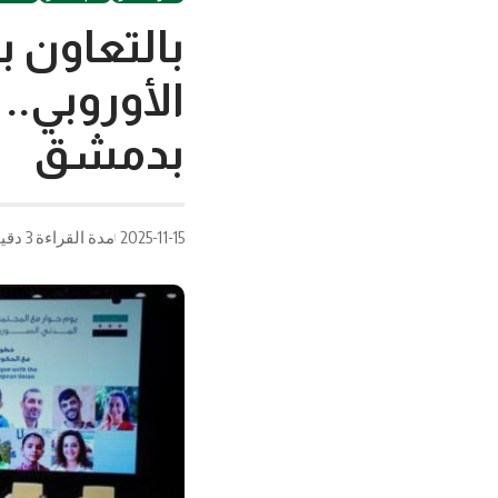
بالتعاون ب
الأوروبي..
بدمشق
2025-11-15
مدة القراءة 3 دقيقة/دقائق