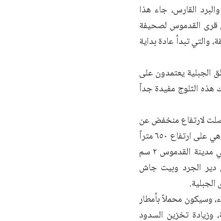
البرد القارس، جاء هذا
من قرى القدموس لصحيفة
ة، والتي تبدأ عادة بداية
طق الجبلية يعتمدون على
 هذه الثلوج مفيدة جداً
وصلت لارتفاع منخفض عن
سطح البحر، حيث غطت الثلوج قرية حمام واصل جنوب غرب مدينة القدموس، وهي على ارتفاع ٦٥٠ متراً
عن سطح البحر، حيث بلغ الهطل الثلجي واحد سنتيمر، وبلغت سماكة الثلوج في مدينة القدموس ٢ سم
ة الثلوج في قرى دير الجرد وبيت جاش
ء، وسيكون محملاً بأمطار
ة، وزيادة تخزين السدود