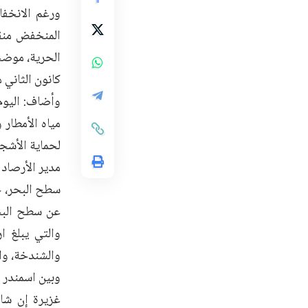
ورغم الانخفا
المنخفض منقذ
الحرية، موضحاً
كانون الثاني 
وأضاف: اليوم
مياه الأمطار
لحماية الأشجا
مدير الأرصاد
والشندخة، والتي يزيد ارتفاعها ع
وبين اسمندر ق
غزيرة إن شاء