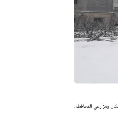
كان ومزارعي المحافظة،