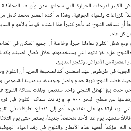
ض الكبير لدرجات الحرارة التي سجلتها مدن وأرياف المحافظة و
اً للزراعات وللمياه الجوفية، وهذا ما أكده المعمر محمد كامل 
 أن تساقط الثلوج قد تأخر كثيراً هذا الشتاء، قياساً بالأعوام السابق
من كل عام.
 ومع هطل الثلوج تفاءلنا خيراً، وخاصة أن جميع السكان في المنا
 والثلوج لملء خزاناتهم التي يستخدمونها خلال فصل الصيف، وكذلك
ر المثمرة من الأمراض، وتفجر الينابيع.
 الجوية في طرطوس عهد اسمندر، أكد لصحيفة الحرية أن الثلوج 
والتي يبلغ ارتفاعها عن سطح البحر ٨٠٠ م، وازدادت سماك
لى ١١٥٠ م، ما أدى إلى انقطاع الطرقات في القرى الجبلية.
ائلاً: سنشهد يوم غد الأحد منخفضاً جديداً، يستمر حتى يوم الثلاثا
 الله، مؤكداً أهمية هذه الأمطار والثلوج في رفد المياه الجوفي