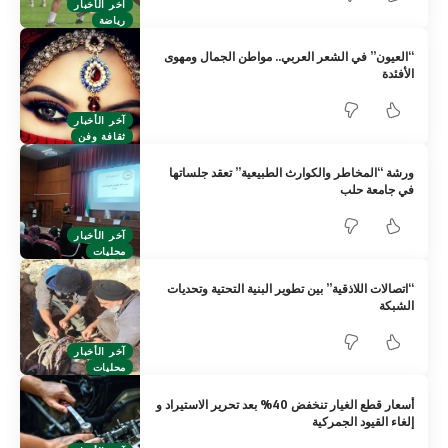
آخر الأخبار
رياضة
“العيون” في الشعر العربي.. مواطن الجمال ومهوى
الأفئدة
آخر الأخبار
ثقافة وفن
ورشة “المخاطر والكوارث الطبيعية” تعقد جلساتها
في جامعة حلب
آخر الأخبار
محليات
“اتصالات اللاذقية” بين تطوير البنية التحتية وتحديات
الشبكة
آخر الأخبار
محليات
أسعار قطع الغيار تنخفض 40% بعد تحرير الاستيراد و
إلغاء القيود الجمركية