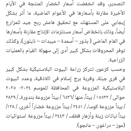
التصدير، وقد انخفضت أسعار الخضار المنتجة في الأيام
الأخيرة مقارنة بأسعارها في الأعوام الماضية، ما أثر بشكل
إيجابي على المستهلك مع تحقيق هامش ربح جيد للمزارع
أيضاً، وذلك بانخفاض أسعار مستلزمات الإنتاج مقارنة بأسعارها
في العام الماضي ( بذور – أسمدة – مبيدات – نايلون)، وكذلك
توفر المحروقات بشكل كبير أدى إلى سهولة القيام بالعمليات
الزراعية.
وحسب كزعور، تتركز زراعة البيوت البلاستيكية بشكل كبير
في قرى جبلة، وقرية برج إسلام في اللاذقية، وعدد البيوت
البلاستيكية المزروعة في المحافظة للموسم ٢٠٢٤- ٢٠٢٥
حوالى / ١٥٥٢٢ / بيتاً، منها /٦٥٢٦ / بيتاً مزروعة بندورة، / ٢٨٢٩
/ بيتاً مزروعة کوسا، / ٢٤٥١ / بيتاً مزروعة خضاراً أخرى، / ١٢٨/
بيتاً نباتات زينة وأزهار قطف، / ٢٤٤٣ / بيتاً مزروعة استوائیات
(موز – دراغون – مانجو).