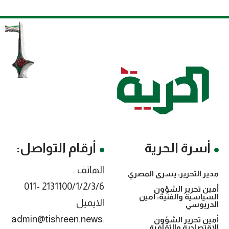
أسرة الحرية
أرقام التواصل:
الهاتف :
مدير التحرير: يسرى المصري
2131100/1/2/3/6 -011
أمين تحرير الشؤون
السياسية والفنية: أمين
الايميل
الدريوسي
:admin@tishreen.news
أمين تحرير الشؤون
الاقتصادية والثقافية