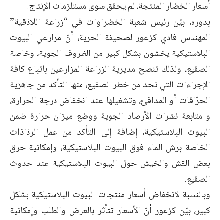
أسعار الخضار المنتجة، لم يحقق سوى مستلزمات الإنتاج.
بدوره، بيّن رئيس شعبة الخضراوات في “زراعة اللاذقية”
المهندس فادي كزعور لصحيفة الحرية، أنّ مزارعي البيوت
البلاستيكية يخشون بشكل كبير من الظروف الجوية، وخاصة
الصقيع، ولذلك تنصح مديرية الزراعة المزارعين باتباع كافة
الإجراءات التي تحد من خطر الصقيع، منها التأكد من جاهزية
الحرّاقات أو المدافئ، وتشغيلها عند انخفاض درجة الحرارة،
و متابعة نشرات الأرصاد الجوية ووضع ميزان حرارة ضمن
البيوت البلاستيكية، إضافة إلى التأكد من عمل الرذاذات
الخاصة برش الماء فوق البيوت البلاستيكية، وإمكانية حرق
بعض القش والخيش حول البيوت البلاستيكية عند حدوث
الصقيع.
وبالنسبة لانخفاض أسعار منتجات البيوت البلاستيكية بشكل
كبير، بيّن كزعور أنّ الأسعار تتأثر بالعرض والطلب وإمكانية