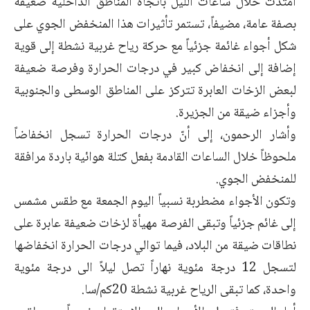
امتدت خلال ساعات الليل باتجاه المناطق الداخلية ضعيفة
بصفة عامة، مضيفاً، تستمر تأثيرات هذا المنخفض الجوي على
شكل أجواء غائمة جزئياً مع حركة رياح غربية نشطة إلى قوية
إضافة إلى انخفاض كبير في درجات الحرارة وفرصة ضعيفة
لبعض الزخات العابرة تتركز على المناطق الوسطى والجنوبية
وأجزاء ضيقة من الجزيرة.
وأشار الرحمون، إلى أنّ درجات الحرارة تسجل انخفاضاً
ملحوظاً خلال الساعات القادمة بفعل كتلة هوائية باردة مرافقة
للمنخفض الجوي.
وتكون الأجواء مضطربة نسبياً اليوم الجمعة مع طقس مشمس
إلى غائم جزئياً وتبقى الفرصة مهيأة لزخات ضعيفة عابرة على
نطاقات ضيقة من البلاد، فيما توالي درجات الحرارة انخفاضها
لتسجل 12 درجة مئوية نهاراً تصل ليلاً الى درجة مئوية
واحدة، كما تبقى الرياح غربية نشطة 20كم/سا.