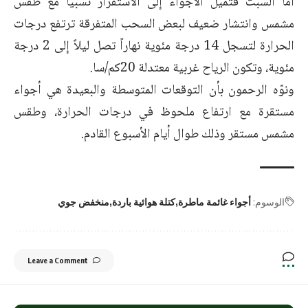
أما السبت فتميل الأجواء إلى الاستقرار نسبياً مع طقس
مشمس وانتشار ضعيف لبعض السحب المتفرقة ترتفع درجات
الحرارة لتسجل 14 درجة مئوية نهاراً تصل ليلاً إلى 2 درجة
مئوية، وتكون الرياح غربية معتدلة 20كم/سا.
ونوّه الرحمون بأن التوقعات المتوسطة والبعيدة هي أجواء
مستقرة مع ارتفاع ملحوظ في درجات الحرارة، وطقس
مشمس مستقر وذلك طوال أيام الأسبوع القادم.
الوسوم:
أجواء غائمة ماطرة
كتلة هوائية باردة
منخفض جوي
Leave a Comment