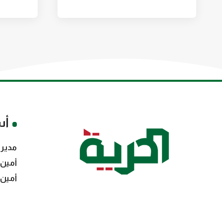
أس
مدير 
أمين 
أمين 