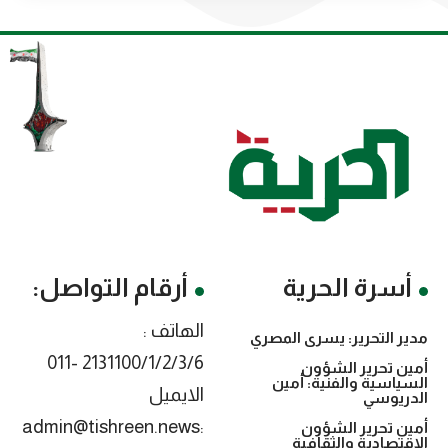
أسرة الحرية
أرقام التواصل:
الهاتف :
مدير التحرير: يسرى المصري
2131100/1/2/3/6 -011
أمين تحرير الشؤون
السياسية والفنية: أمين
الايميل
الدريوسي
:admin@tishreen.news
أمين تحرير الشؤون
الاقتصادية والثقافية