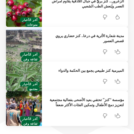
الزعرور… كنز بريّ في جبال اللاذقية يقاوم أمراض
العصر ويُنعش الطب الشعبي
آخر الأخبار
منوعات
مدينة شعارة الأثرية في درعا.. كنز حضاري يروي
قصص العصور
1
آخر الأخبار
ثقافة وفن
الميرمية كنز طبيعي يجمع بين الحكمة والدواء
1
آخر الأخبار
مجتمع
مؤسسة “كنز” تحتفي بعيد الأضحى بفعالية مجتمعية
لتعزيز دمج الأطفال وتمكين الفئات الأكثر ضعفاً
1
آخر الأخبار
ثقافة وفن