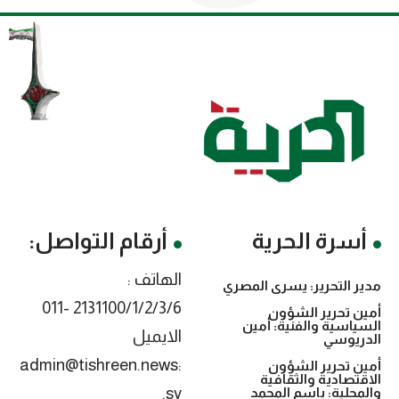
أسرة الحرية
أرقام التواصل:
الهاتف :
مدير التحرير: يسرى المصري
2131100/1/2/3/6 -011
أمين تحرير الشؤون
السياسية والفنية: أمين
الايميل
الدريوسي
:admin@tishreen.news
أمين تحرير الشؤون
الاقتصادية والثقافية
.sy
والمحلية: باسم المحمد