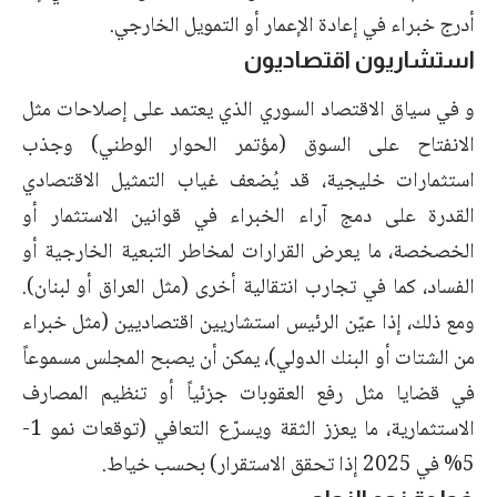
أدرج خبراء في إعادة الإعمار أو التمويل الخارجي.
استشاريون اقتصاديون
و في سياق الاقتصاد السوري الذي يعتمد على إصلاحات مثل
الانفتاح على السوق (مؤتمر الحوار الوطني) وجذب
استثمارات خليجية، قد يُضعف غياب التمثيل الاقتصادي
القدرة على دمج آراء الخبراء في قوانين الاستثمار أو
الخصخصة، ما يعرض القرارات لمخاطر التبعية الخارجية أو
الفساد، كما في تجارب انتقالية أخرى (مثل العراق أو لبنان).
ومع ذلك، إذا عيّن الرئيس استشاريين اقتصاديين (مثل خبراء
من الشتات أو البنك الدولي)، يمكن أن يصبح المجلس مسموعاً
في قضايا مثل رفع العقوبات جزئياً أو تنظيم المصارف
الاستثمارية، ما يعزز الثقة ويسرّع التعافي (توقعات نمو 1-
5% في 2025 إذا تحقق الاستقرار) بحسب خياط.