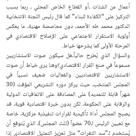
أعمال من الشتات ،أو القطاع الخاص المحلي ، ربما بسبب
التركيز على “الكفاءة للبناء” كما قال رئيس اللجنة الانتخابية
الدكتور محمد طه الأحمد، دون محاصصة مهنية، ما يعكس
أولوية الاستقرار الاجتماعي على الإصلاح الاقتصادي في
المرحلة الأولى كما يشرحها خياط.
والسؤال الذي يُطرح حالياً،هل سيكون صوت الاستشاريين
مسموعاً في صنع القرار الاقتصادي؟وهنا يرى خياط أن صوت
الاستشاريين الاقتصاديين والفعاليات ضعيف نسبياً في
المجلس المنتخب، حيث يركز دوره التشريعي المؤقت (30
شهراً قابلة للتمديد) على المصادقة على الاتفاقيات الدولية
والرقابة على الحكومة، لكن بدون خبرة اقتصادية قوية، قد
يصبح المجلس أداة تأكيدية لقرارات تنفيذية مركزية، خاصة
مع تعيين الرئيس لـ70 عضواً (ثلث المجلس)، الذي يُتوقع أن
يُستخدم لـ”سد الثغرات” مثل تعزيز التمثيل الاقتصادي إذا