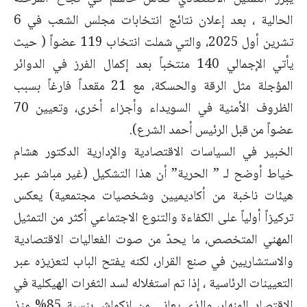
الحالية ، بعد إعلان نتائج انتخابات مجلس الشعب في 6
تشرين أول 2025، والتي شملت انتخاب 119 عضواً ( حيث
يأتي الإجمالي 140 منتخباً بعد إكمال الفرز في الدوائر
المؤجلة مثل الرقة والحسكة، مع 21 مقعداً فارغاً بسبب
الظروف الأمنية في السويداء وأجزاء أخرى، وتعيين 70
عضواً من قبل الرئيس أحمد الشرع).
الخبير في السياسات الاقتصادية والإدارية الدكتور هشام
خياط أوضح لـ ” الحرية” أن هذا التشكيل (غير مباشر عبر
هيئات ناخبة من أكاديميين وشخصيات مجتمعية) يعكس
تركيزاً أولياً على الكفاءة والتنوع الاجتماعي أكثر من التمثيل
المهني المتخصص، ما يحدّ من صوت الفعاليات الاقتصادية
والاستشاريين في صنع القرار، لكنه يفتح الباب لتعزيزه عبر
التعيينات الرئاسية ، إذا تم استغلاله لسد الثغرات الهيكلية في
الاقتصاد المنهار، والذي يعاني من انكماش بنسبة 85% منذ