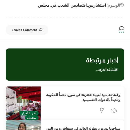
الوسوم:
استشاريين
اقتصاديين
الشعب
في
مجلس
Leave a Comment
أخبار مرتبطة
اكتشف المزيد..
وقفة تضامنية لقبيلة «عنزة» في سوريا دعماً للحكومة
وتنديداً بالدعوات التقسيمية
1
آخر الأخبار
محليات
سباحونا يودعون بطولة العالم في سنغافورة من الدور