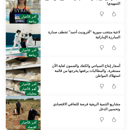
التمهيدي!
آخر الأخبار
رياضة
لاعبة منتخب سورية “أفروديت أحمد” تخطف صدارة
المبارزة الإماراتية
آخر الأخبار
رياضة
أسعار إنتاج السياحي والكعك والصمون لغاية الآن
مستقرة.. والمطالبات برفعها يخرجها من قائمة
استهلاك المواطن
آخر الأخبار
أهم الأخبار
محليات
مشاريع التنمية الريفية فرصة للتعافي الاقتصادي
وتحسين الدخل
آخر الأخبار
اقتصاد