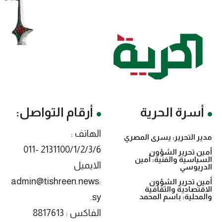
أسرة الحرية
أرقام التواصل:
الهاتف :
مدير التحرير: يسرى المصري
2131100/1/2/3/6 -011
أمين تحرير الشؤون
السياسية والفنية: أمين
الايميل
الدريوسي
:admin@tishreen.news
أمين تحرير الشؤون
الاقتصادية والثقافية
.sy
والمحلية: باسم المحمد
الفاكس : 8817613