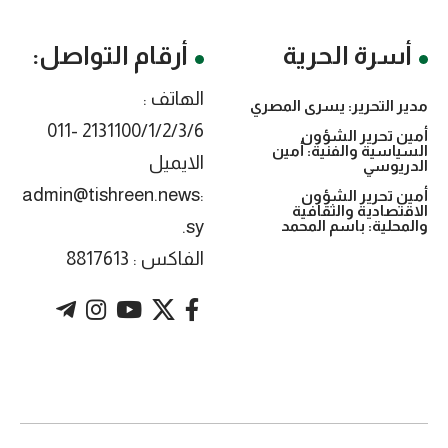
أسرة الحرية
أرقام التواصل:
الهاتف :
مدير التحرير: يسرى المصري
2131100/1/2/3/6 -011
أمين تحرير الشؤون
السياسية والفنية: أمين
الايميل
الدريوسي
:admin@tishreen.news
أمين تحرير الشؤون
الاقتصادية والثقافية
.sy
والمحلية: باسم المحمد
الفاكس : 8817613