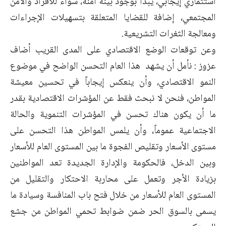
استثماري إيجابي، يبدأ بوجود بيئة آمنة، سواء للأفراد والأمن
المجتمعي، إضافة للقضايا المتعلقة بتسهيلات الإجراءات
ومعالجة الثغرات التشريعية.
وعن توقعات الوضع الاقتصادي على المدى القريب أضاف
عزوز : نأمل أن يشهد هذا العام التحسن الواضح في موضوع
النمو الاقتصادي، وأن ينعكس إيجاباً في تحسين معيشة
المواطن، فنحن لا نبحث فقط عن المؤشرات الاقتصادية بقدر
ما أن يكون هناك تحسن في المؤشرات التنموية والحالة
الاجتماعية عموماً، وأن يلمس المواطن هذا التحسن على
مستوى الأسعار وتقليص الفجوة ما بين المستوى العام للأسعار
وبين الدخل، فالحكومة والإدارة الجديدة تعد المواطنين
بزيادة الأجر وتعمل على محاربة الاحتكار والتقليل من
المستوى العام للأسعار من خلال فتح باب المنافسة وسيادة ما
يسمى بالسوق الحر ضمن ضوابط تحمي المواطن من جشع