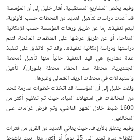
وفيما يخص المشاريع المستقبلية، أشار خليل إلى أن المؤسسة
قد أعدت دراسات لتأهيل العديد من المحطات حسب الأولوية،
ليتم تنفيذها إما عن طريق ورشات المؤسسة حسب الإمكانية
المتاحة، أو عن طريق عرضها على المنظمات المانحة، لتتم
دراستها ودراسة إمكانية تنفيذها، وقد تم الاتفاق على تنفيذ
عدة مشاريع هي قيد التنفيذ حالياً منها تأهيل (محطة
الجنديرية، محطة سد الحفة، محطة بللوران)، تأهيل
واستبدالات في محطات الريف الشمالي وغيرها.
ولفت خليل إلى أن المؤسسة قد اتخذت خطوات صارمة للحد
من المخالفات في استهلاك المياه، حيث تم تنظيم أكثر من
1600 ضبط خلال الشهر الماضي، وتم فرض غرامات على
المخالفين.
وفيما يتعلق بالأرياف، حيث يعاني العديد من القرى من فترات
انقطاع مياه تمتد إلى 15 يوماً أو أكثر، مثل بيت ياشوط