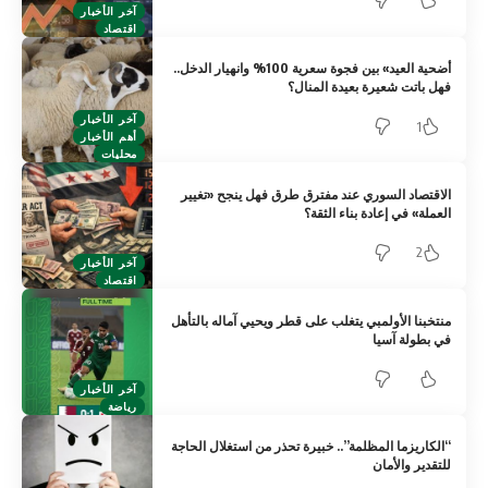
آخر الأخبار
اقتصاد
أضحية العيد» بين فجوة سعرية 100% وانهيار الدخل..
فهل باتت شعيرة بعيدة المنال؟
آخر الأخبار
1
أهم الأخبار
محليات
الاقتصاد السوري عند مفترق طرق فهل ينجح «تغيير
العملة» في إعادة بناء الثقة؟
2
آخر الأخبار
اقتصاد
منتخبنا الأولمبي يتغلب على قطر ويحيي آماله بالتأهل
في بطولة آسيا
آخر الأخبار
رياضة
“الكاريزما المظلمة”.. خبيرة تحذر من استغلال الحاجة
للتقدير والأمان