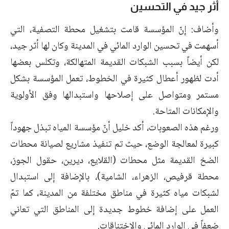
أثر جيد في التحسين
وأضاف: إنّ المؤسسة قامت بتشغيل محطة التصفية، التي
أسهمت في تحسين الوارد المائي في المدينة وكان لها أثر جيد،
لكن أيضاً بسبب الشبكات القديمة المتهالكة، وتكلس بعضها
أدت لظهور أعطال كثيرة في الخطوط، تعمل المؤسسة بشكل
مستمر ومتواصل على إصلاحها واستبدالها وفق الأولوية
والإمكانات المتاحة.
ورغم هذه الصعوبات، أكد خليل أنّ مؤسسة المياه تبذل جهوداً
كبيرة لمعالجة الوضع، حيث تم تنفيذ مشاريع لصيانة محطات
الضخ القديمة مثل محطات (القلايع، ديرين، حقول الجوز،
محطة قرفيص، الزهراء، الشامية)، بالإضافة إلى استبدال
لشبكات مياه كثيرة في مناطق مختلفة من المدينة، كما تمّ
العمل على إضافة خطوط جديدة إلى المناطق التي تعاني
ضعفاً في الوارد المائي والاختناقات.