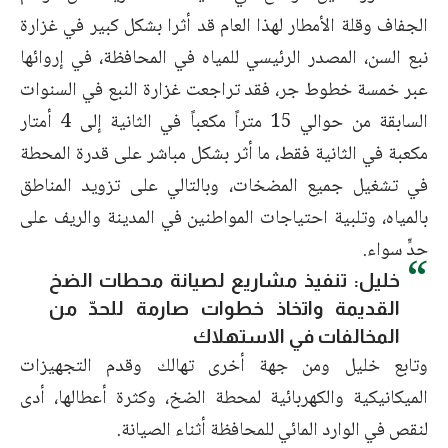
الجفاف وقلة الأمطار لهذا العام قد أثرا بشكل كبير في غزارة
نبع السن، المصدر الرئيسي للمياه في المحافظة، في إروائها
عبر خمسة خطوط جر، فقد تراجعت غزارة النبع في السنوات
السابقة من حوالي 15 متراً مكعباً في الثانية إلى 4 أمتار
مكعبة في الثانية فقط، ما أثر بشكل مباشر على قدرة المحطة
في تشغيل جميع المضخات، وبالتالي على تزويد المناطق
بالمياه، وتلبية احتياجات المواطنين في المدينة والريف على
حدٍّ سواء.
خليل: تنفيذ مشاريع لصيانة محطات الضخ
القديمة واتخاذ خطوات صارمة للحدّ من
المخالفات في الاستهلاك
وتابع خليل ومن جهة أخرى تهالك وقدم التجهيزات
الميكانيكية والكهربائية لمحطة الضخ، وكثرة أعطالها، أدى
لنقص في الوارد المائي للمحافظة أثناء الصيانة.