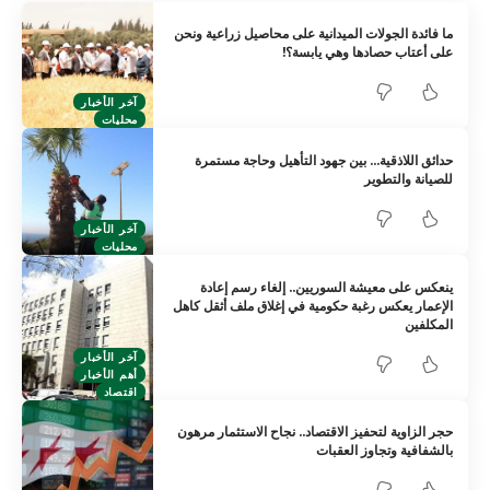
ما فائدة الجولات الميدانية على محاصيل زراعية ونحن
على أعتاب حصادها وهي يابسة؟!
آخر الأخبار
محليات
حدائق اللاذقية… بين جهود التأهيل وحاجة مستمرة
للصيانة والتطوير
آخر الأخبار
محليات
ينعكس على معيشة السوريين.. إلغاء رسم إعادة
الإعمار يعكس رغبة حكومية في إغلاق ملف أثقل كاهل
المكلفين
آخر الأخبار
أهم الأخبار
اقتصاد
حجر الزاوية لتحفيز الاقتصاد.. نجاح الاستثمار مرهون
بالشفافية وتجاوز العقبات