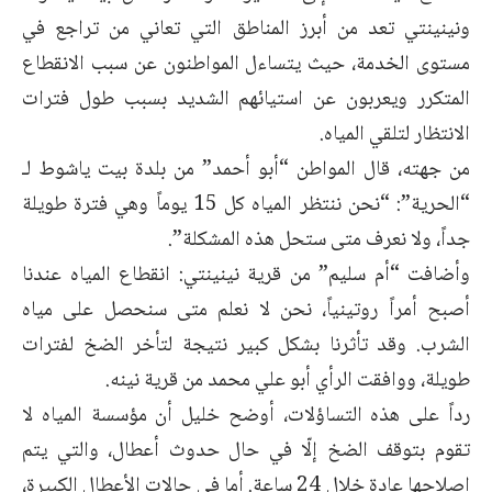
ونينينتي تعد من أبرز المناطق التي تعاني من تراجع في
مستوى الخدمة، حيث يتساءل المواطنون عن سبب الانقطاع
المتكرر ويعربون عن استيائهم الشديد بسبب طول فترات
الانتظار لتلقي المياه.
من جهته، قال المواطن “أبو أحمد” من بلدة بيت ياشوط لـ
“الحرية”: “نحن ننتظر المياه كل 15 يوماً وهي فترة طويلة
جداً، ولا نعرف متى ستحل هذه المشكلة”.
وأضافت “أم سليم” من قرية نينينتي: انقطاع المياه عندنا
أصبح أمراً روتينياً، نحن لا نعلم متى سنحصل على مياه
الشرب. وقد تأثرنا بشكل كبير نتيجة لتأخر الضخ لفترات
طويلة، ووافقت الرأي أبو علي محمد من قرية نينه.
رداً على هذه التساؤلات، أوضح خليل أن مؤسسة المياه لا
تقوم بتوقف الضخ إلّا في حال حدوث أعطال، والتي يتم
إصلاحها عادة خلال 24 ساعة. أما في حالات الأعطال الكبيرة،