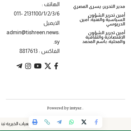
الهاتف :
مدير التحرير: يسرى المصري
2131100/1/2/3/6 -011
أمين تحرير الشؤون
السياسية والفنية: أمين
الايميل
الدريوسي
:admin@tishreen.news
أمين تحرير الشؤون
الاقتصادية والثقافية
.sy
والمحلية: باسم المحمد
الفاكس : 8817613
. Powered by imtyaz
الجمعيات الخيرية تبني مج