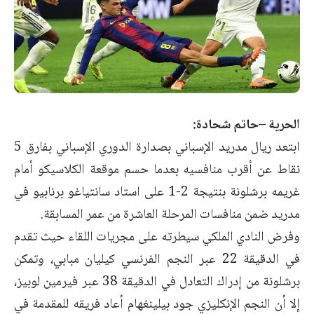
الحرية –حاتم شحادة:
ابتعد ريال مدريد الإسباني بصدارة الدوري الإسباني بفارق 5
نقاط عن أقرب منافسيه بعدما حسم موقعة الكلاسيكو أمام
غريمه برشلونة بنتيجة 2-1 على استاد سانتياغو برنابيو في
مدريد ضمن منافسات المرحلة العاشرة من عمر المسابقة.
وفرض النادي الملكي سيطرته على مجريات اللقاء حيث تقدم
في الدقيقة 22 عبر النجم الفرنسي كيليان مبابي، وتمكن
برشلونة من إدراك التعادل في الدقيقة 38 عبر فيرمين لوبيز،
إلا أن النجم الإنكليزي جود بيلينغهام أعاد فريقه للمقدمة في