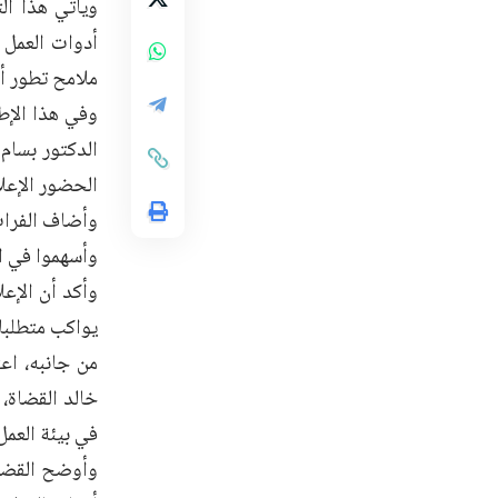
ويأتي هذا ال
أدوات العمل 
ملامح تطور أ
وفي هذا الإط
الدكتور بسام 
الحضور الإعلا
وأضاف الفرات
وأسهموا في ال
وأكد أن الإع
يواكب متطلبات
من جانبه، اع
خالد القضاة، 
في بيئة العم
وأوضح القضاة