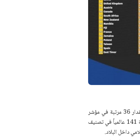
في تطور لافت على صعيد المؤشرات الإعلامية الدولية، حققت سوريا تقدماً بمقدار 36 مرتبة في مؤشر
حرية الصحافة العالمي الصادر عن منظمة “مراسلون بلا حدود”، لتصل إلى المرتبة 141 عالمياً في تصنيف