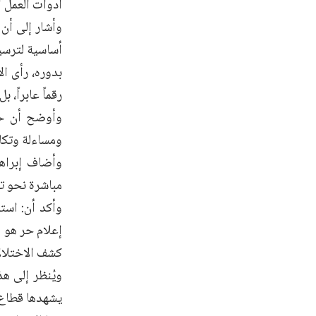
أدوات العمل ا
وأشار إلى أن
أساسية لترسي
بدوره، رأى ا
رقماً عابراً،
وأوضح أن حري
ومساءلة وتكا
وأضاف إبراه
مباشرة نحو تع
وأكد أن: است
إعلام حر هو 
كشف الاختلال
ويُنظر إلى ه
يشهدها قطاع ا