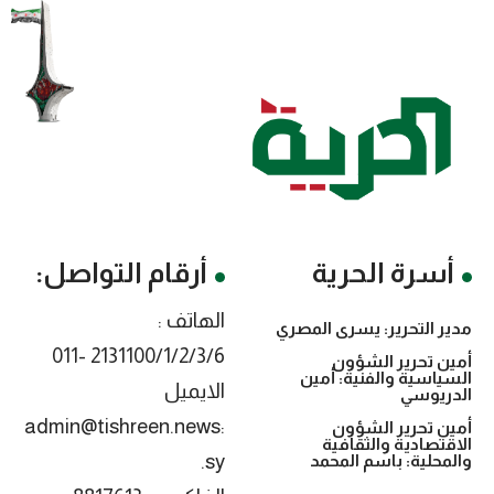
أسرة الحرية
أرقام التواصل:
الهاتف :
مدير التحرير: يسرى المصري
2131100/1/2/3/6 -011
أمين تحرير الشؤون
السياسية والفنية: أمين
الايميل
الدريوسي
:admin@tishreen.news
أمين تحرير الشؤون
الاقتصادية والثقافية
.sy
والمحلية: باسم المحمد